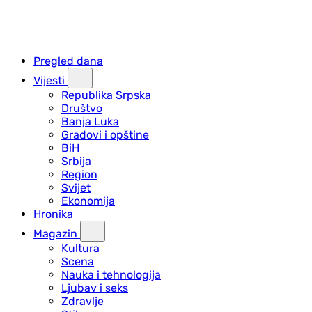
Pregled dana
Vijesti
Republika Srpska
Društvo
Banja Luka
Gradovi i opštine
BiH
Srbija
Region
Svijet
Ekonomija
Hronika
Magazin
Kultura
Scena
Nauka i tehnologija
Ljubav i seks
Zdravlje