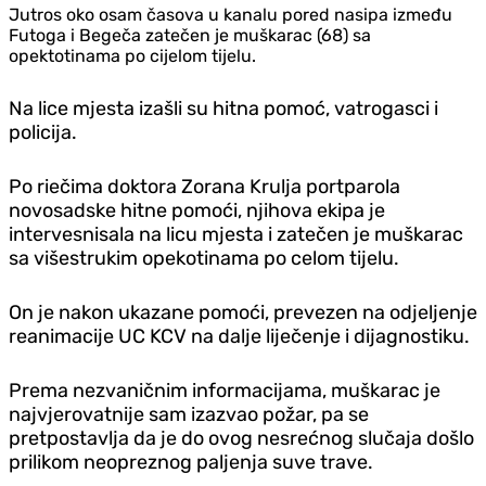
Jutros oko osam časova u kanalu pored nasipa između
Futoga i Begeča zatečen je muškarac (68) sa
opektotinama po cijelom tijelu.
Na lice mjesta izašli su hitna pomoć, vatrogasci i
policija.
Po riečima doktora Zorana Krulja portparola
novosadske hitne pomoći, njihova ekipa je
intervesnisala na licu mjesta i zatečen je muškarac
sa višestrukim opekotinama po celom tijelu.
On je nakon ukazane pomoći, prevezen na odjeljenje
reanimacije UC KCV na dalje liječenje i dijagnostiku.
Prema nezvaničnim informacijama, muškarac je
najvjerovatnije sam izazvao požar, pa se
pretpostavlja da je do ovog nesrećnog slučaja došlo
prilikom neopreznog paljenja suve trave.