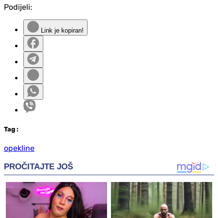
Podijeli:
Link je kopiran!
Tag
:
opekline