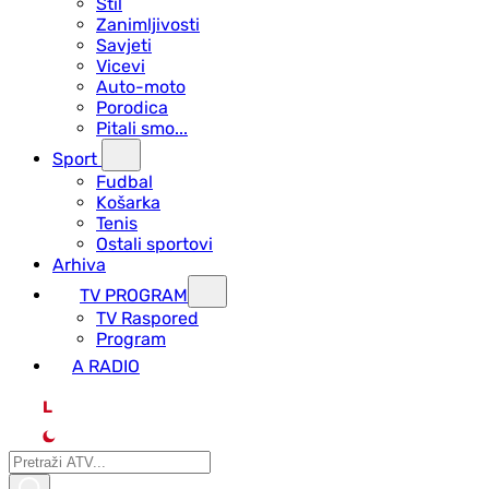
Stil
Zanimljivosti
Savjeti
Vicevi
Auto-moto
Porodica
Pitali smo...
Sport
Fudbal
Košarka
Tenis
Ostali sportovi
Arhiva
TV PROGRAM
ТV Raspored
Program
A RADIO
L