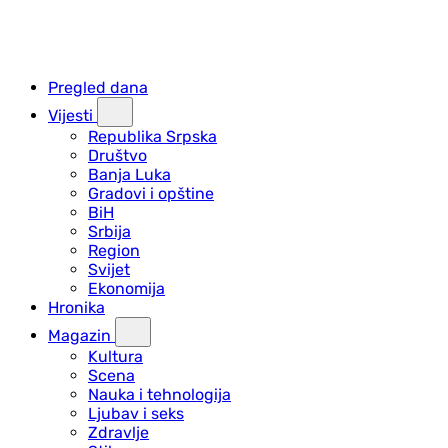
Pregled dana
Vijesti
Republika Srpska
Društvo
Banja Luka
Gradovi i opštine
BiH
Srbija
Region
Svijet
Ekonomija
Hronika
Magazin
Kultura
Scena
Nauka i tehnologija
Ljubav i seks
Zdravlje