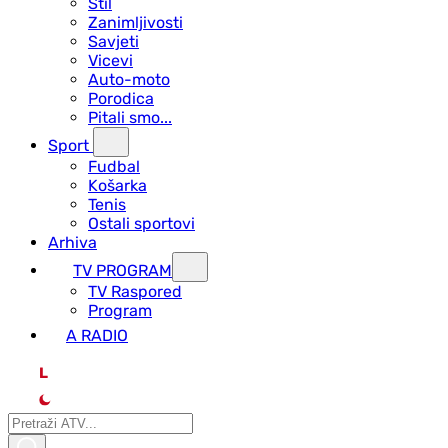
Stil
Zanimljivosti
Savjeti
Vicevi
Auto-moto
Porodica
Pitali smo...
Sport
Fudbal
Košarka
Tenis
Ostali sportovi
Arhiva
TV PROGRAM
ТV Raspored
Program
A RADIO
L