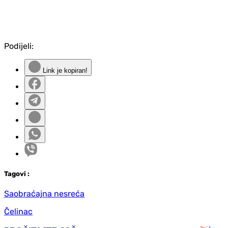
Podijeli:
Link je kopiran!
Tag
ovi
:
Saobraćajna nesreća
Čelinac