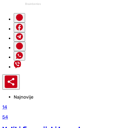
Najnovije
14
54