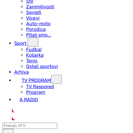
Stil
Zanimljivosti
Savjeti
Vicevi
Auto-moto
Porodica
Pitali smo...
Sport
Fudbal
Košarka
Tenis
Ostali sportovi
Arhiva
TV PROGRAM
ТV Raspored
Program
A RADIO
L