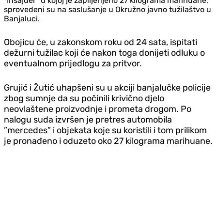
”Insajder” u kojoj je zaplijenjeno 27 kilograma marihuane,
sprovedeni su na saslušanje u Okružno javno tužilaštvo u
Banjaluci.
Obojicu će, u zakonskom roku od 24 sata, ispitati
dežurni tužilac koji će nakon toga donijeti odluku o
eventualnom prijedlogu za pritvor.
Grujić i Žutić uhapšeni su u akciji banjalučke policije
zbog sumnje da su počinili krivično djelo
neovlaštene proizvodnje i prometa drogom. Po
nalogu suda izvršen je pretres automobila
”mercedes” i objekata koje su koristili i tom prilikom
je pronađeno i oduzeto oko 27 kilograma marihuane.