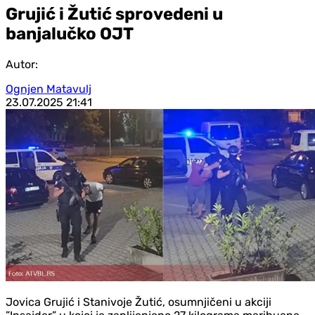
Grujić i Žutić sprovedeni u
banjalučko OJT
Autor:
Ognjen Matavulj
23.07.2025
21:41
Jovica Grujić i Stanivoje Žutić, osumnjičeni u akciji