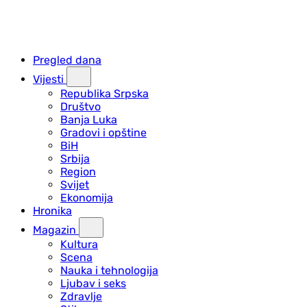
Pregled dana
Vijesti
Republika Srpska
Društvo
Banja Luka
Gradovi i opštine
BiH
Srbija
Region
Svijet
Ekonomija
Hronika
Magazin
Kultura
Scena
Nauka i tehnologija
Ljubav i seks
Zdravlje