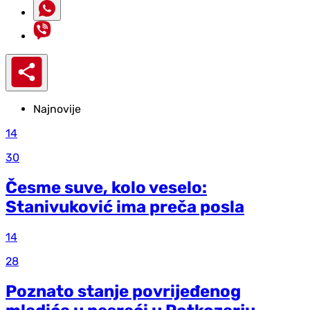
Najnovije
14
30
Česme suve, kolo veselo:
Stanivuković ima preča posla
14
28
Poznato stanje povrijeđenog