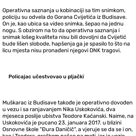
Operativna saznanja u kobinaciji sa tim snimkom,
policiju su odvela do Gorana Cvijetića iz Budisave.
On je, kao ubica sa video snimka, šepao na jednu
nogu. S obzirom na to da operativna saznanja i
snimak lošeg kvaliteta nisu bili dovoljni da Cvijetić
bude lišen slobode, hapšenja ga je spasilo to što na
licu mjesta nisu pronađeni njegovi DNK tragovi.
Policajac učestvovao u pljački
Muškarac iz Budisave takođe je operativno dovođen
u vezu i sa ranjavanjem Nika Uskokovića, dva
mjeseca poslije ubistva Teodore Kaćanski. Naime, na
Uskokovića je pucano 23. januara 2017. u blizini
Osnovne škole "Đura Daničič", a vjeruje se da se i on,
kao i Teodora, greškom našao na meti, jer je vozio