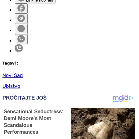
Link je kopiran!
Tag
ovi
:
Novi Sad
Ubistvo