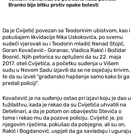
Branko bije bitku protiv opake bolesti
Da je Cvijetić povezan sa Teodorinim ubistvom, kao i
pokušajem likvidacije Nika Uskokovića, po svemu
sudeći vjerovali su i Teodorin mladić Nenad Stojić,
Goran Kovačević- Goranac, Vladica Rakić i Božidar
Bosnić. Njih petorica su optuženi da su 22. maja
2017. oteli Cvijetića, a početku suđenja u Višem
sudu u Novom Sadu izjavili da se ne osjećaju krivim,
te da su izveli "građansko hapšenje samo kako bi ga
predali policiji".
Kovačević je na suđenju ostao pri izjavi koju je dao u
tužilaštvu, kada je rekao da su Cvijetića uhvatili na
Detelinari, a da je potom on obavijestio Stevića o
tome i rekao mu da pozove policiju. Cvijetić je, po
njegovim riječima, pokušao da pobjegne, ali su on,
Rakić i Bogdanović, uspjeli da ga savladaju i uguraju