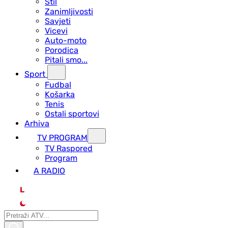
Stil
Zanimljivosti
Savjeti
Vicevi
Auto-moto
Porodica
Pitali smo...
Sport
Fudbal
Košarka
Tenis
Ostali sportovi
Arhiva
TV PROGRAM
ТV Raspored
Program
A RADIO
L