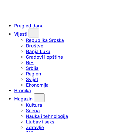
Pregled dana
Vijesti
Republika Srpska
Društvo
Banja Luka
Gradovi i opštine
BiH
Srbija
Region
Svijet
Ekonomija
Hronika
Magazin
Kultura
Scena
Nauka i tehnologija
Ljubav i seks
Zdravlje