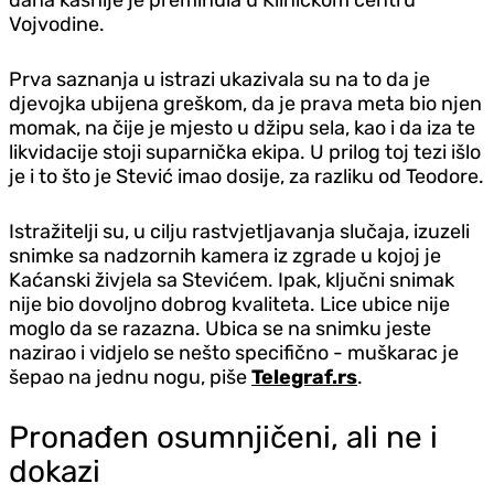
Vojvodine.
Prva saznanja u istrazi ukazivala su na to da je
djevojka ubijena greškom, da je prava meta bio njen
momak, na čije je mjesto u džipu sela, kao i da iza te
likvidacije stoji suparnička ekipa. U prilog toj tezi išlo
je i to što je Stević imao dosije, za razliku od Teodore.
Istražitelji su, u cilju rastvjetljavanja slučaja, izuzeli
snimke sa nadzornih kamera iz zgrade u kojoj je
Kaćanski živjela sa Stevićem. Ipak, ključni snimak
nije bio dovoljno dobrog kvaliteta. Lice ubice nije
moglo da se razazna. Ubica se na snimku jeste
nazirao i vidjelo se nešto specifično - muškarac je
šepao na jednu nogu, piše
Telegraf.rs
.
Pronađen osumnjičeni, ali ne i
dokazi