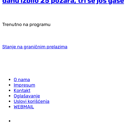
danu izbilo 25 požara, tri se još gase
Trenutno na programu
Stanje na graničnim prelazima
O nama
Impresum
Kontakt
Oglašavanje
Uslovi korišćenja
WEBMAIL