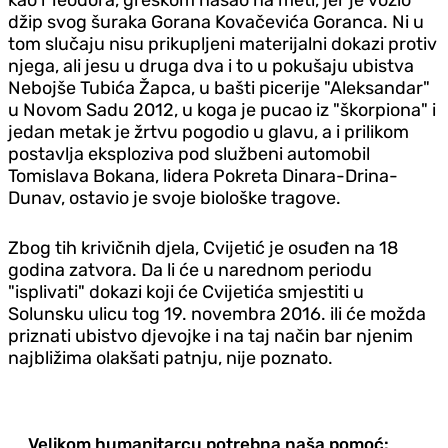
džip svog šuraka Gorana Kovačevića Goranca. Ni u
tom slučaju nisu prikupljeni materijalni dokazi protiv
njega, ali jesu u druga dva i to u pokušaju ubistva
Nebojše Tubića Žapca, u bašti picerije "Aleksandar"
u Novom Sadu 2012, u koga je pucao iz "škorpiona" i
jedan metak je žrtvu pogodio u glavu, a i prilikom
postavlja eksploziva pod službeni automobil
Tomislava Bokana, lidera Pokreta Dinara-Drina-
Dunav, ostavio je svoje biološke tragove.
Zbog tih krivičnih djela, Cvijetić je osuđen na 18
godina zatvora. Da li će u narednom periodu
"isplivati" dokazi koji će Cvijetića smjestiti u
Solunsku ulicu tog 19. novembra 2016. ili će možda
priznati ubistvo djevojke i na taj način bar njenim
najbližima olakšati patnju, nije poznato.
Velikom humanitarcu potrebna naša pomoć: