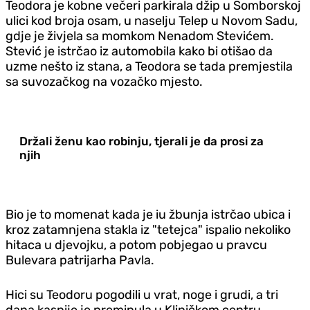
Teodora je kobne večeri parkirala džip u Somborskoj
ulici kod broja osam, u naselju Telep u Novom Sadu,
gdje je živjela sa momkom Nenadom Stevićem.
Stević je istrčao iz automobila kako bi otišao da
uzme nešto iz stana, a Teodora se tada premjestila
sa suvozačkog na vozačko mjesto.
Držali ženu kao robinju, tjerali je da prosi za
njih
Bio je to momenat kada je iu žbunja istrčao ubica i
kroz zatamnjena stakla iz "tetejca" ispalio nekoliko
hitaca u djevojku, a potom pobjegao u pravcu
Bulevara patrijarha Pavla.
Hici su Teodoru pogodili u vrat, noge i grudi, a tri
dana kasnije je preminula u Kliničkom centru