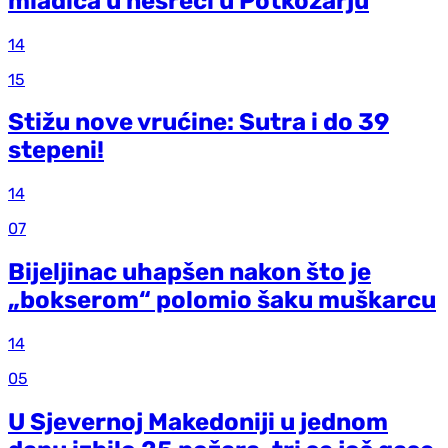
mladića u nesreći u Potkozarju
14
15
Stižu nove vrućine: Sutra i do 39
stepeni!
14
07
Bijeljinac uhapšen nakon što je
„bokserom“ polomio šaku muškarcu
14
05
U Sjevernoj Makedoniji u jednom