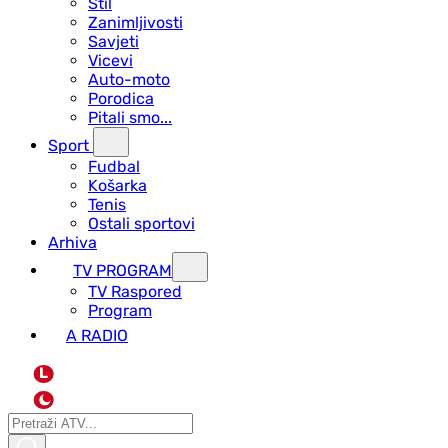
Stil
Zanimljivosti
Savjeti
Vicevi
Auto-moto
Porodica
Pitali smo...
Sport
Fudbal
Košarka
Tenis
Ostali sportovi
Arhiva
TV PROGRAM
ТV Raspored
Program
A RADIO
L