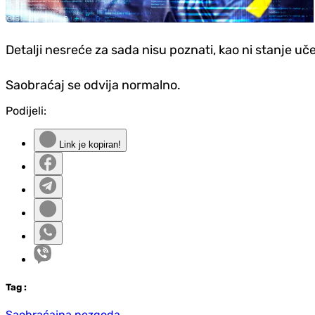
Detalji nesreće za sada nisu poznati, kao ni stanje uč
Saobraćaj se odvija normalno.
Podijeli:
Link je kopiran!
Tag
:
Saobraćajna nezgoda