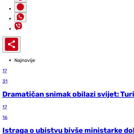
Najnovije
17
31
Dramatičan snimak obilazi svijet: Turi
17
16
Istraga o ubistvu bivše ministarke do