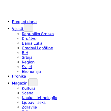
Pregled dana
Vijesti
Republika Srpska
Društvo
Banja Luka
Gradovi i opštine
BiH
Srbija
Region
Svijet
Ekonomija
Hronika
Magazin
Kultura
Scena
Nauka i tehnologija
Ljubav i seks
Zdravlje