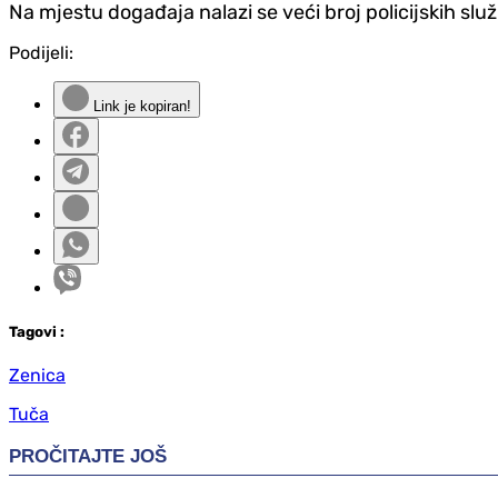
Na mjestu događaja nalazi se veći broj policijskih slu
Podijeli:
Link je kopiran!
Tag
ovi
:
Zenica
Tuča