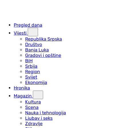
Pregled dana
Vijesti
Republika Srpska
Društvo
Banja Luka
Gradovi i opštine
BiH
Srbija
Region
Svijet
Ekonomija
Hronika
Magazin
Kultura
Scena
Nauka i tehnologija
Ljubav i seks
Zdravlje