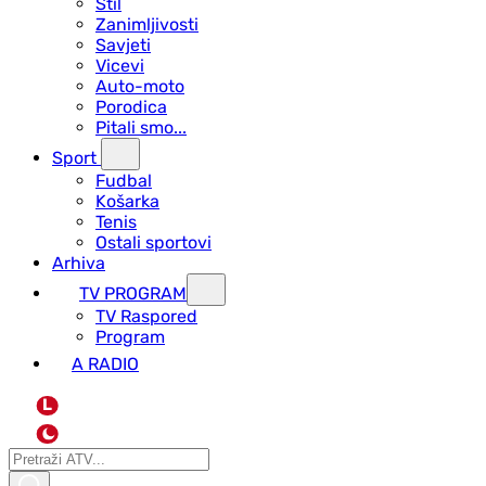
Stil
Zanimljivosti
Savjeti
Vicevi
Auto-moto
Porodica
Pitali smo...
Sport
Fudbal
Košarka
Tenis
Ostali sportovi
Arhiva
TV PROGRAM
ТV Raspored
Program
A RADIO
L