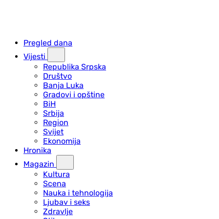
Pregled dana
Vijesti
Republika Srpska
Društvo
Banja Luka
Gradovi i opštine
BiH
Srbija
Region
Svijet
Ekonomija
Hronika
Magazin
Kultura
Scena
Nauka i tehnologija
Ljubav i seks
Zdravlje