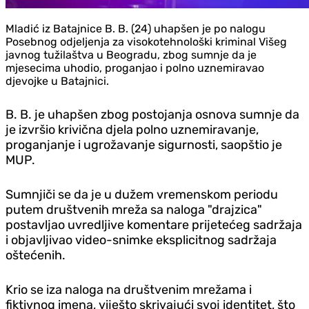
Mladić iz Batajnice B. B. (24) uhapšen je po nalogu
Posebnog odjeljenja za visokotehnološki kriminal Višeg
javnog tužilaštva u Beogradu, zbog sumnje da je
mjesecima uhodio, proganjao i polno uznemiravao
djevojke u Batajnici.
B. B. je uhapšen zbog postojanja osnova sumnje da
je izvršio krivična djela polno uznemiravanje,
proganjanje i ugrožavanje sigurnosti, saopštio je
MUP.
Sumnjiči se da je u dužem vremenskom periodu
putem društvenih mreža sa naloga "drajzica"
postavljao uvredljive komentare prijetećeg sadržaja
i objavljivao video-snimke eksplicitnog sadržaja
oštećenih.
Krio se iza naloga na društvenim mrežama i
fiktivnog imena, viješto skrivajući svoj identitet, što