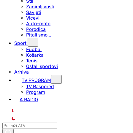
Stil
Zanimljivosti
Savjeti
Vicevi
Auto-moto
Porodica
Pitali smo...
Sport
Fudbal
Košarka
Tenis
Ostali sportovi
Arhiva
TV PROGRAM
ТV Raspored
Program
A RADIO
L