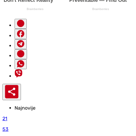
Najnovije
21
53