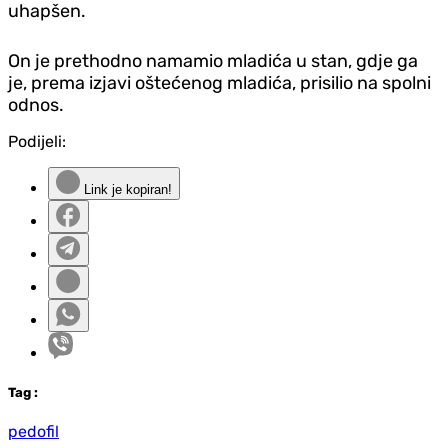
uhapšen.
On je prethodno namamio mladića u stan, gdje ga
je, prema izjavi oštećenog mladića, prisilio na spolni
odnos.
Podijeli:
Link je kopiran!
Tag
:
pedofil