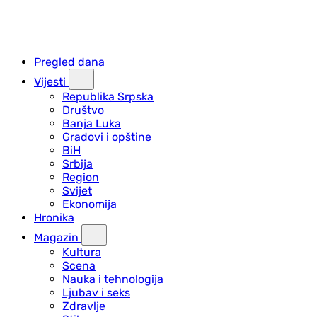
Pregled dana
Vijesti
Republika Srpska
Društvo
Banja Luka
Gradovi i opštine
BiH
Srbija
Region
Svijet
Ekonomija
Hronika
Magazin
Kultura
Scena
Nauka i tehnologija
Ljubav i seks
Zdravlje