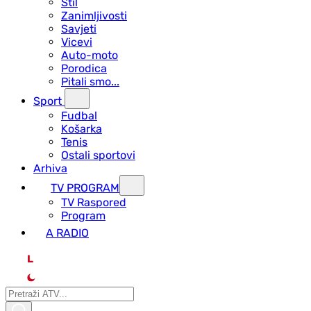
Stil
Zanimljivosti
Savjeti
Vicevi
Auto-moto
Porodica
Pitali smo...
Sport
Fudbal
Košarka
Tenis
Ostali sportovi
Arhiva
TV PROGRAM
ТV Raspored
Program
A RADIO
L