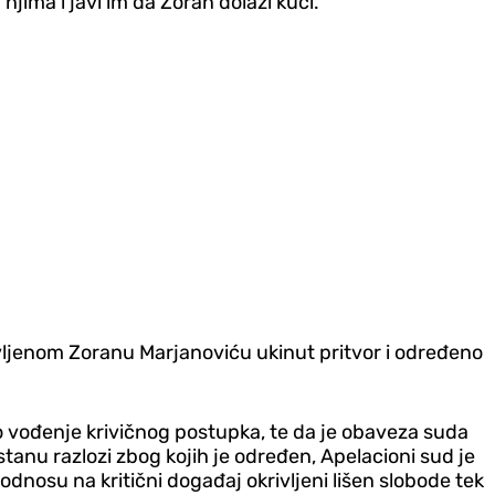
ima i javi im da Zoran dolazi kući.
ivljenom Zoranu Marjanoviću ukinut pritvor i određeno
o vođenje krivičnog postupka, te da je obaveza suda
tanu razlozi zbog kojih je određen, Apelacioni sud je
 odnosu na kritični događaj okrivljeni lišen slobode tek