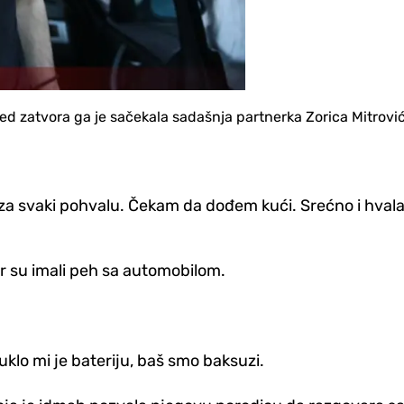
ed zatvora ga je sačekala sadašnja partnerka Zorica Mitrović
a svaki pohvalu. Čekam da dođem kući. Srećno i hvala v
r su imali peh sa automobilom.
klo mi je bateriju, baš smo baksuzi.