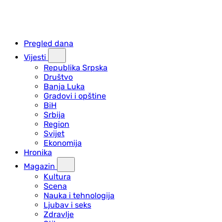
Pregled dana
Vijesti
Republika Srpska
Društvo
Banja Luka
Gradovi i opštine
BiH
Srbija
Region
Svijet
Ekonomija
Hronika
Magazin
Kultura
Scena
Nauka i tehnologija
Ljubav i seks
Zdravlje