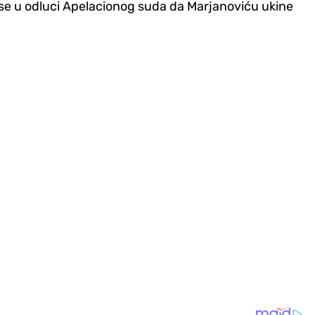
di se u odluci Apelacionog suda da Marjanoviću ukine