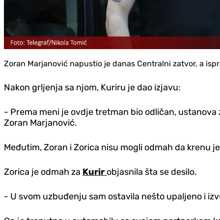
Zoran Marjanović napustio je danas Centralni zatvor, a ispr
Nakon grljenja sa njom, Kuriru je dao izjavu:
- Prema meni je ovdje tretman bio odličan, ustanova z
Zoran Marjanović.
Međutim, Zoran i Zorica nisu mogli odmah da krenu je
Zorica je odmah za
Kurir
objasnila šta se desilo.
- U svom uzbuđenju sam ostavila nešto upaljeno i izvu