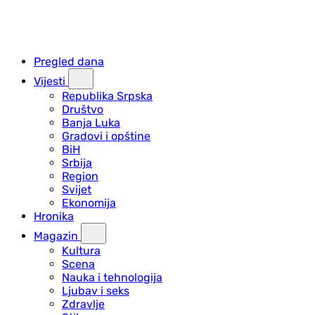
Pregled dana
Vijesti
Republika Srpska
Društvo
Banja Luka
Gradovi i opštine
BiH
Srbija
Region
Svijet
Ekonomija
Hronika
Magazin
Kultura
Scena
Nauka i tehnologija
Ljubav i seks
Zdravlje