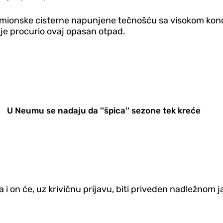
amionske cisterne napunjene tečnošću sa visokom konce
 nije procurio ovaj opasan otpad.
U Neumu se nadaju da ''špica'' sezone tek kreće
 on će, uz krivičnu prijavu, biti priveden nadležnom 