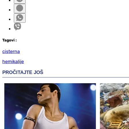
Tag
ovi
:
cisterna
hemikalije