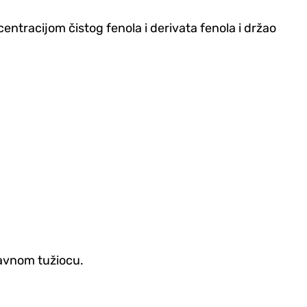
ntracijom čistog fenola i derivata fenola i držao
javnom tužiocu.