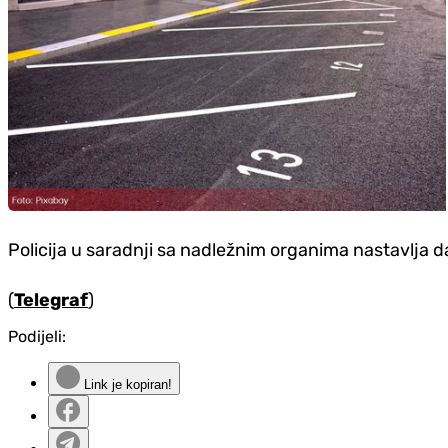
Policija u saradnji sa nadležnim organima nastavlja da
(
Telegraf
)
Podijeli:
Link je kopiran!