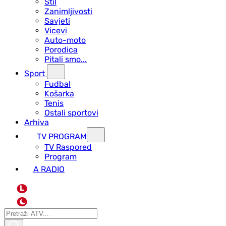
Stil
Zanimljivosti
Savjeti
Vicevi
Auto-moto
Porodica
Pitali smo...
Sport
Fudbal
Košarka
Tenis
Ostali sportovi
Arhiva
TV PROGRAM
ТV Raspored
Program
A RADIO
L