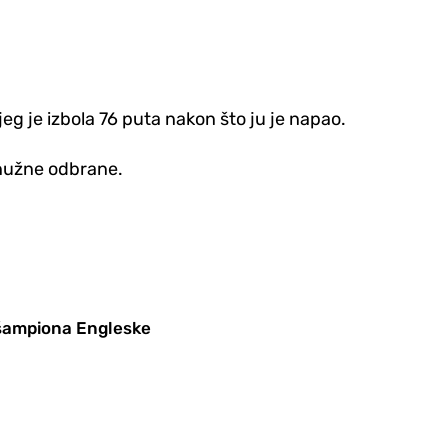
g je izbola 76 puta nakon što ju je napao.
a nužne odbrane.
 šampiona Engleske