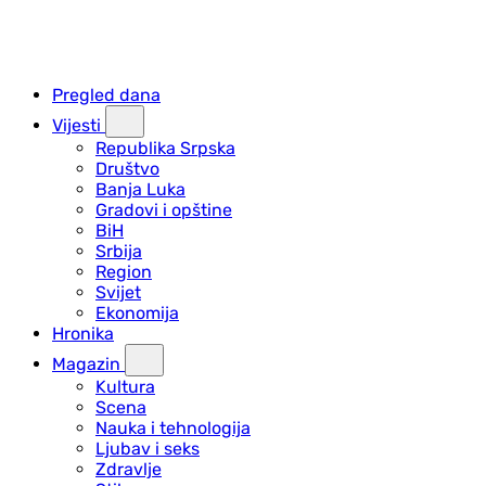
Pregled dana
Vijesti
Republika Srpska
Društvo
Banja Luka
Gradovi i opštine
BiH
Srbija
Region
Svijet
Ekonomija
Hronika
Magazin
Kultura
Scena
Nauka i tehnologija
Ljubav i seks
Zdravlje