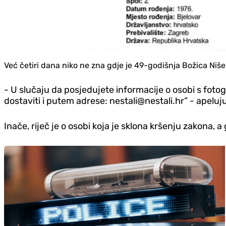
Već četiri dana niko ne zna gdje je 49-godišnja Božica Niše
- U slučaju da posjedujete informacije o osobi s fotogr
dostaviti i putem adrese: nestali@nestali.hr” - apeluju
Inače, riječ je o osobi koja je sklona kršenju zakona, a