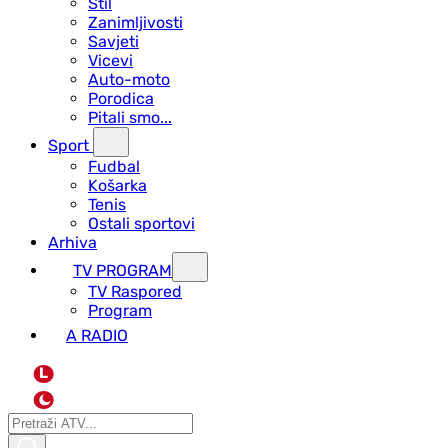
Stil
Zanimljivosti
Savjeti
Vicevi
Auto-moto
Porodica
Pitali smo...
Sport
Fudbal
Košarka
Tenis
Ostali sportovi
Arhiva
TV PROGRAM
ТV Raspored
Program
A RADIO
L