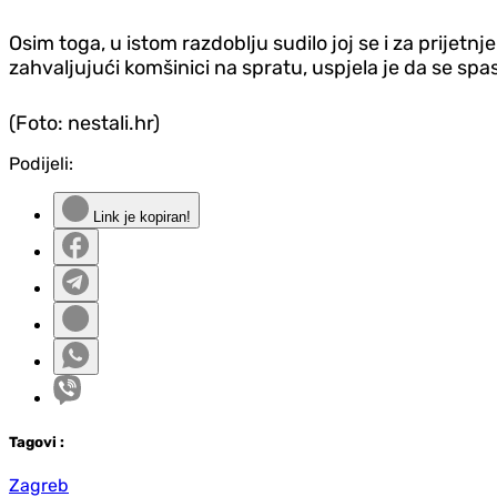
Osim toga, u istom razdoblju sudilo joj se i za prijetn
zahvaljujući komšinici na spratu, uspjela je da se spas
(Foto: nestali.hr)
Podijeli:
Link je kopiran!
Tag
ovi
:
Zagreb