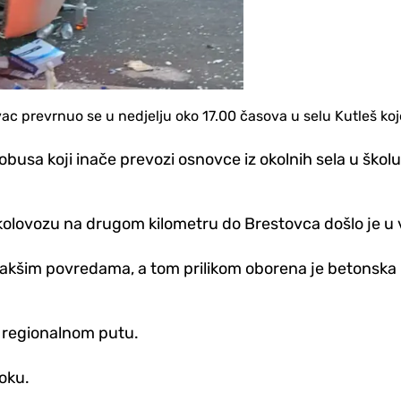
vac prevrnuo se u nedjelju oko 17.00 časova u selu Kutleš ko
utobusa koji inače prevozi osnovce iz okolnih sela u š
lovozu na drugom kilometru do Brestovca došlo je u vr
lakšim povredama, a tom prilikom oborena je betonska b
m regionalnom putu.
toku.