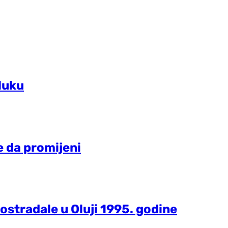
luku
e da promijeni
postradale u Oluji 1995. godine