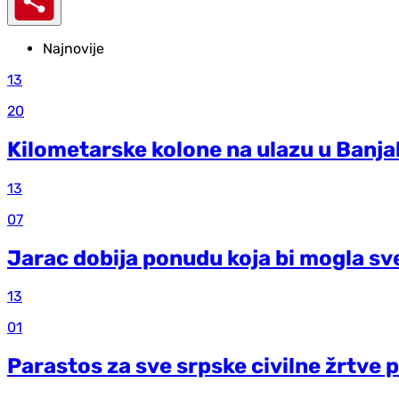
Najnovije
13
20
Kilometarske kolone na ulazu u Banja
13
07
Jarac dobija ponudu koja bi mogla sv
13
01
Parastos za sve srpske civilne žrtve 