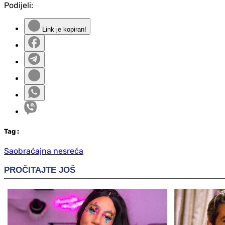
Podijeli:
Link je kopiran!
Tag
:
Saobraćajna nesreća