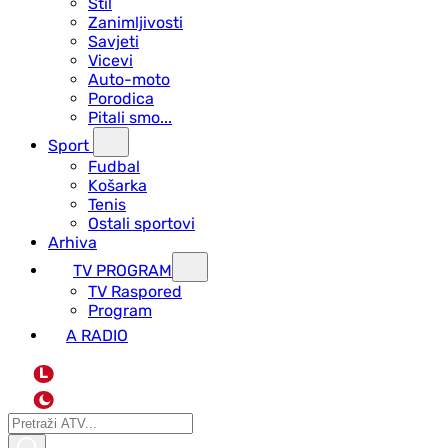
Stil
Zanimljivosti
Savjeti
Vicevi
Auto-moto
Porodica
Pitali smo...
Sport
Fudbal
Košarka
Tenis
Ostali sportovi
Arhiva
TV PROGRAM
ТV Raspored
Program
A RADIO
L