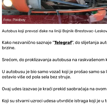
Autobus koji prevozi đake na liniji Bojnik-Brestovac-Lesko
Kako nezvanično saznaje "
Telegraf
", do slijetanja a
brzine.
Srećom, do proklizavanja autobusa na raskvašenom ko
U autobusu je bio samo vozač koji je prošao samo sa 
ostavio više od pola sela bez struje.
Ovaj udes izazvao je kraći prekid saobraćaja na ovo
Koji su stvarni uzroci udesa utvrdiće istraga koji je u 