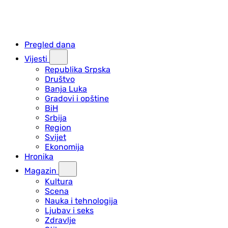
Pregled dana
Vijesti
Republika Srpska
Društvo
Banja Luka
Gradovi i opštine
BiH
Srbija
Region
Svijet
Ekonomija
Hronika
Magazin
Kultura
Scena
Nauka i tehnologija
Ljubav i seks
Zdravlje