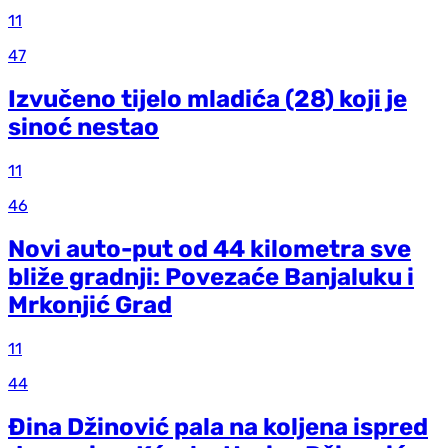
11
47
Izvučeno tijelo mladića (28) koji je
sinoć nestao
11
46
Novi auto-put od 44 kilometra sve
bliže gradnji: Povezaće Banjaluku i
Mrkonjić Grad
11
44
Đina Džinović pala na koljena ispred