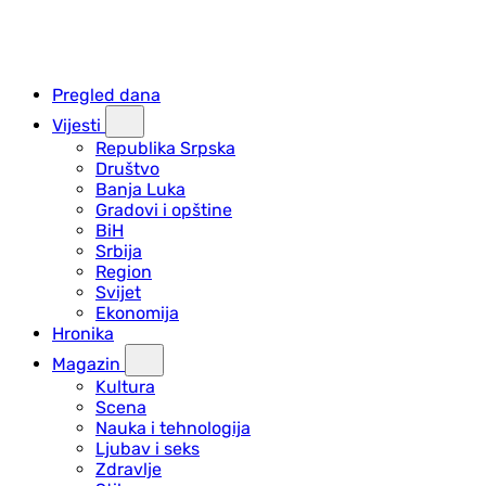
Pregled dana
Vijesti
Republika Srpska
Društvo
Banja Luka
Gradovi i opštine
BiH
Srbija
Region
Svijet
Ekonomija
Hronika
Magazin
Kultura
Scena
Nauka i tehnologija
Ljubav i seks
Zdravlje