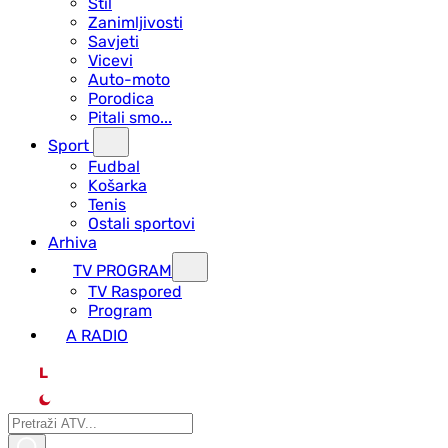
Stil
Zanimljivosti
Savjeti
Vicevi
Auto-moto
Porodica
Pitali smo...
Sport
Fudbal
Košarka
Tenis
Ostali sportovi
Arhiva
TV PROGRAM
ТV Raspored
Program
A RADIO
L