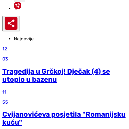
Najnovije
12
03
Tragedija u Grčkoj! Dječak (4) se
utopio u bazenu
11
55
Cvijanovićeva posjetila "Romanijsku
kuću"