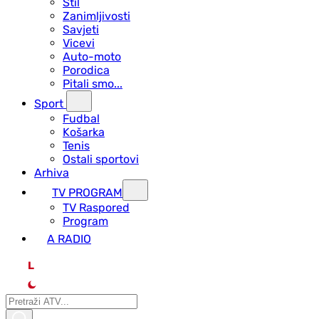
Stil
Zanimljivosti
Savjeti
Vicevi
Auto-moto
Porodica
Pitali smo...
Sport
Fudbal
Košarka
Tenis
Ostali sportovi
Arhiva
TV PROGRAM
ТV Raspored
Program
A RADIO
L