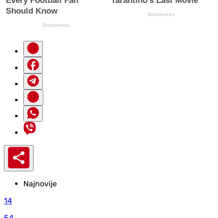
Najnovije
14
54