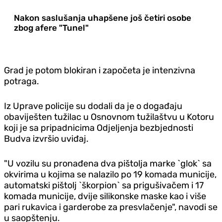
Nakon saslušanja uhapšene još četiri osobe
zbog afere "Tunel"
Grad je potom blokiran i započeta je intenzivna
potraga.
Iz Uprave policije su dodali da je o događaju
obaviješten tužilac u Osnovnom tužilaštvu u Kotoru
koji je sa pripadnicima Odjeljenja bezbjednosti
Budva izvršio uviđaj.
"U vozilu su pronađena dva pištolja marke `glok` sa
okvirima u kojima se nalazilo po 19 komada municije,
automatski pištolj `škorpion` sa prigušivačem i 17
komada municije, dvije silikonske maske kao i više
pari rukavica i garderobe za presvlačenje", navodi se
u saopštenju.