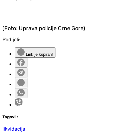
(Foto: Uprava policije Crne Gore)
Podijeli:
Link je kopiran!
Tag
ovi
:
likvidacija