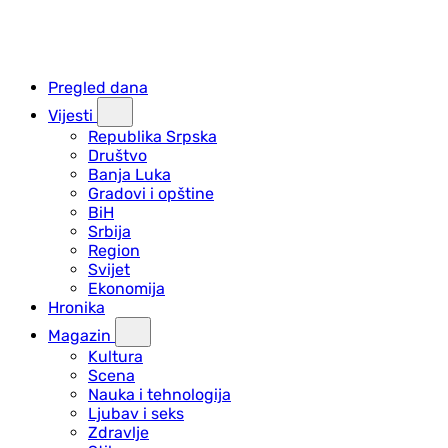
Pregled dana
Vijesti
Republika Srpska
Društvo
Banja Luka
Gradovi i opštine
BiH
Srbija
Region
Svijet
Ekonomija
Hronika
Magazin
Kultura
Scena
Nauka i tehnologija
Ljubav i seks
Zdravlje