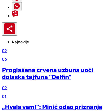
Najnovije
09
06
Proglašena crvena uzbuna uoči
dolaska tajfuna "Delfin"
09
01
„Hvala vam!“: Minić odao priznanje