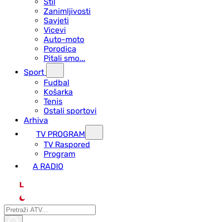
Stil
Zanimljivosti
Savjeti
Vicevi
Auto-moto
Porodica
Pitali smo...
Sport
Fudbal
Košarka
Tenis
Ostali sportovi
Arhiva
TV PROGRAM
ТV Raspored
Program
A RADIO
L