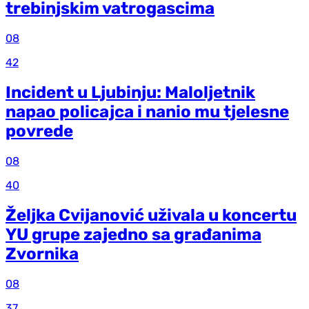
trebinjskim vatrogascima
08
42
Incident u Ljubinju: Maloljetnik
napao policajca i nanio mu tjelesne
povrede
08
40
Željka Cvijanović uživala u koncertu
YU grupe zajedno sa građanima
Zvornika
08
37