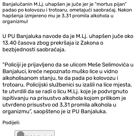
Banjalučanin M.Lj. uhapšen je juče jer je ”mortus pijan”
padao po kolovozu i trotoaru, ometajući saobraćaj. Nakon
hapšenja izmjereno mu je 3,31 promila alkohola u
organizmu!
U PU Banjaluka navode da je M.Lj. uhapšen juče oko
13.40 časova zbog prekršaja iz Zakona o
bezbjednosti saobraćaja.
”Policiji je prijavljeno da se ulicom Meše Selimovića u
Banjaluci, kreće nepoznato muško lice u vidno
alkoholisanom stanju, te da pada po kolovozu i
trotoaru. Policijski službenici su izašli na lice mjesta,
te utvrdili da se radi o licu M.Lj. koje je podvrgnuto
ispitivanju na prisustvo alkohola kojom prilikom je
utvrđeno prisustvo od 3,31 promila alkohola u
organizmu”, saopšteno je iz PU Banjaluka.
Podijeli: