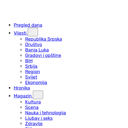
Pregled dana
Vijesti
Republika Srpska
Društvo
Banja Luka
Gradovi i opštine
BiH
Srbija
Region
Svijet
Ekonomija
Hronika
Magazin
Kultura
Scena
Nauka i tehnologija
Ljubav i seks
Zdravlje