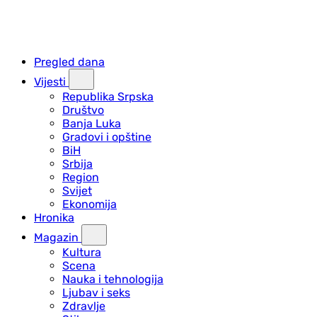
Pregled dana
Vijesti
Republika Srpska
Društvo
Banja Luka
Gradovi i opštine
BiH
Srbija
Region
Svijet
Ekonomija
Hronika
Magazin
Kultura
Scena
Nauka i tehnologija
Ljubav i seks
Zdravlje