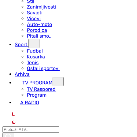
Stil
Zanimljivosti
Savjeti
Vicevi
Auto-moto
Porodica
Pitali smo...
Sport
Fudbal
Košarka
Tenis
Ostali sportovi
Arhiva
TV PROGRAM
ТV Raspored
Program
A RADIO
L