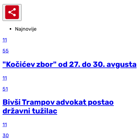
Najnovije
11
55
"Kočićev zbor" od 27. do 30. avgusta
11
51
Bivši Trampov advokat postao
državni tužilac
11
30