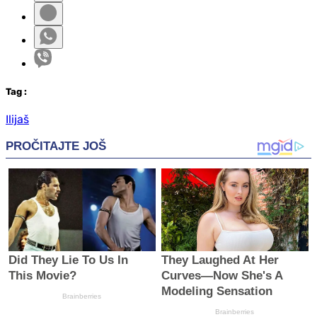
Tag
:
Ilijaš