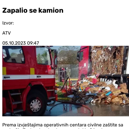
Zapalio se kamion
Izvor:
ATV
05.10.2023
09:47
Prema izvještajima operativnih centara civilne zaštite sa