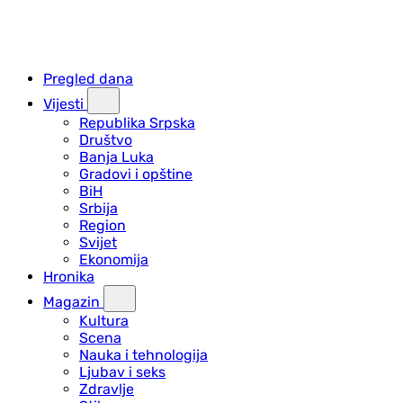
Pregled dana
Vijesti
Republika Srpska
Društvo
Banja Luka
Gradovi i opštine
BiH
Srbija
Region
Svijet
Ekonomija
Hronika
Magazin
Kultura
Scena
Nauka i tehnologija
Ljubav i seks
Zdravlje