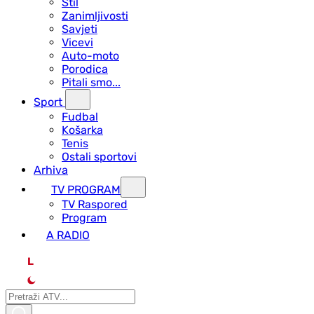
Stil
Zanimljivosti
Savjeti
Vicevi
Auto-moto
Porodica
Pitali smo...
Sport
Fudbal
Košarka
Tenis
Ostali sportovi
Arhiva
TV PROGRAM
ТV Raspored
Program
A RADIO
L