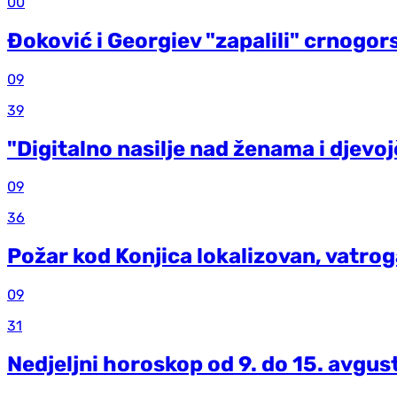
00
Đoković i Georgiev "zapalili" crnogor
09
39
"Digitalno nasilje nad ženama i djevo
09
36
Požar kod Konjica lokalizovan, vatroga
09
31
Nedjeljni horoskop od 9. do 15. avgus