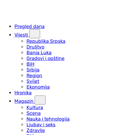
Pregled dana
Vijesti
Republika Srpska
Društvo
Banja Luka
Gradovi i opštine
BiH
Srbija
Region
Svijet
Ekonomija
Hronika
Magazin
Kultura
Scena
Nauka i tehnologija
Ljubav i seks
Zdravlje