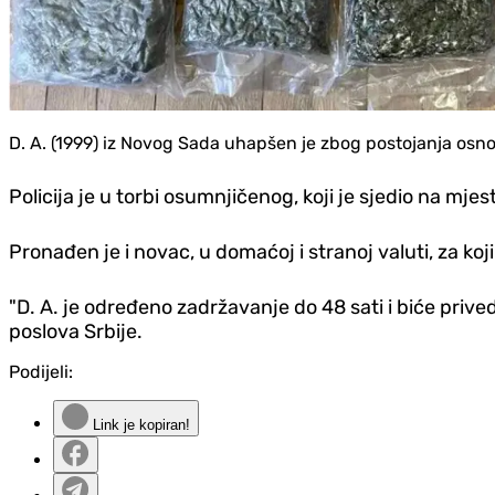
D. A. (1999) iz Novog Sada uhapšen je zbog postojanja osno
Policija je
u torbi osumnjičenog, koji je sjedio na mje
Pronađen je i novac, u domaćoj i stranoj valuti, za ko
"D. A. je određeno zadržavanje do 48 sati i biće priv
poslova Srbije.
Podijeli:
Link je kopiran!