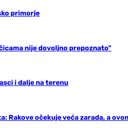
sko primorje
jčicama nije dovoljno prepoznato"
sci i dalje na terenu
ta: Rakove očekuje veća zarada, a ovom