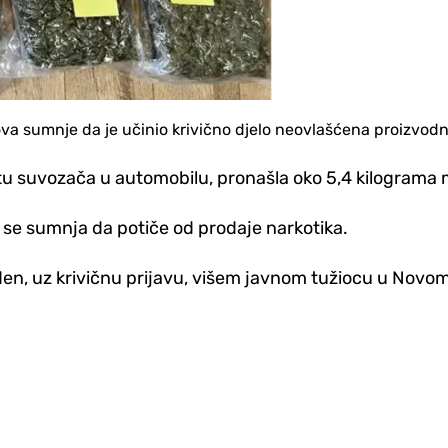
va sumnje da je učinio krivično djelo neovlašćena proizvodnj
stu suvozača u automobilu, pronašla oko 5,4 kilograma 
ji se sumnja da potiče od prodaje narkotika.
eden, uz krivičnu prijavu, višem javnom tužiocu u Novo