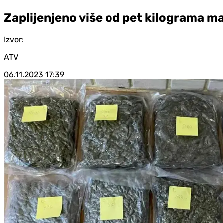
Zaplijenjeno više od pet kilograma m
Izvor:
ATV
06.11.2023
17:39