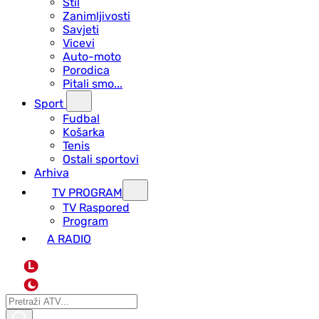
Stil
Zanimljivosti
Savjeti
Vicevi
Auto-moto
Porodica
Pitali smo...
Sport
Fudbal
Košarka
Tenis
Ostali sportovi
Arhiva
TV PROGRAM
ТV Raspored
Program
A RADIO
L