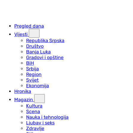
Pregled dana
Vijesti
Republika Srpska
Društvo
Banja Luka
Gradovi i opštine
BiH
Srbija
Region
Svijet
Ekonomija
Hronika
Magazin
Kultura
Scena
Nauka i tehnologija
Ljubav i seks
Zdravlje