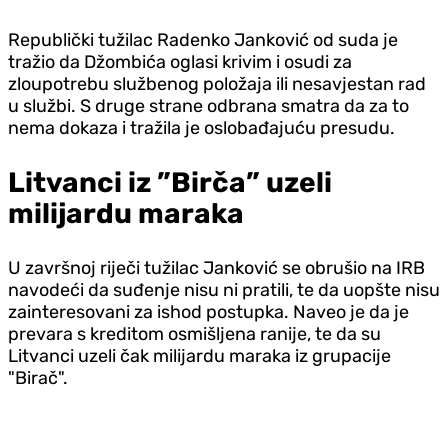
Republički tužilac Radenko Janković od suda je
tražio da Džombića oglasi krivim i osudi za
zloupotrebu službenog položaja ili nesavjestan rad
u službi. S druge strane odbrana smatra da za to
nema dokaza i tražila je oslobađajuću presudu.
Litvanci iz ”Birča” uzeli
milijardu maraka
U završnoj riječi tužilac Janković se obrušio na IRB
navodeći da suđenje nisu ni pratili, te da uopšte nisu
zainteresovani za ishod postupka. Naveo je da je
prevara s kreditom osmišljena ranije, te da su
Litvanci uzeli čak milijardu maraka iz grupacije
"Birač".