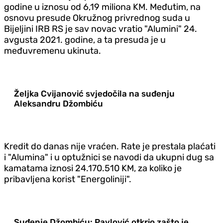
godine u iznosu od 6,19 miliona KM. Međutim, na
osnovu presude Okružnog privrednog suda u
Bijeljini IRB RS je sav novac vratio "Alumini" 24.
avgusta 2021. godine, a ta presuda je u
međuvremenu ukinuta.
Željka Cvijanović svjedočila na suđenju
Aleksandru Džombiću
Kredit do danas nije vraćen. Rate je prestala plaćati
i "Alumina" i u optužnici se navodi da ukupni dug sa
kamatama iznosi 24.170.510 KM, za koliko je
pribavljena korist "Energoliniji".
Suđenje Džombiću: Pavlović otkrio zašto je