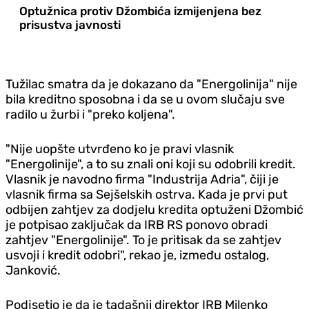
Optužnica protiv Džombića izmijenjena bez
prisustva javnosti
Tužilac smatra da je dokazano da "Energolinija" nije
bila kreditno sposobna i da se u ovom slučaju sve
radilo u žurbi i "preko koljena".
"Nije uopšte utvrđeno ko je pravi vlasnik
"Energolinije", a to su znali oni koji su odobrili kredit.
Vlasnik je navodno firma "Industrija Adria", čiji je
vlasnik firma sa Sejšelskih ostrva. Kada je prvi put
odbijen zahtjev za dodjelu kredita optuženi Džombić
je potpisao zaključak da IRB RS ponovo obradi
zahtjev "Energolinije". To je pritisak da se zahtjev
usvoji i kredit odobri", rekao je, između ostalog,
Janković.
Podjsetio je da je tadašnji direktor IRB Milenko