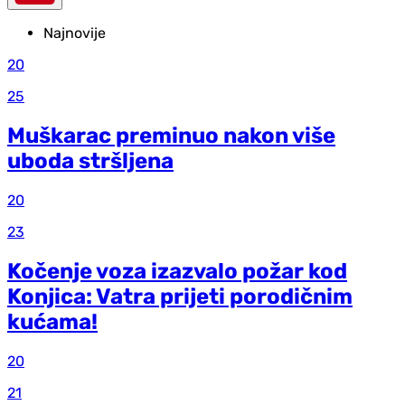
Najnovije
20
25
Muškarac preminuo nakon više
uboda stršljena
20
23
Kočenje voza izazvalo požar kod
Konjica: Vatra prijeti porodičnim
kućama!
20
21