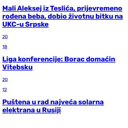
Mali Aleksej iz Teslića, prijevremeno
rođena beba, dobio životnu bitku na
UKC-u Srpske
20
18
Liga konferencije: Borac domaćin
Vitebsku
20
12
Puštena u rad najveća solarna
elektrana u Rusiji