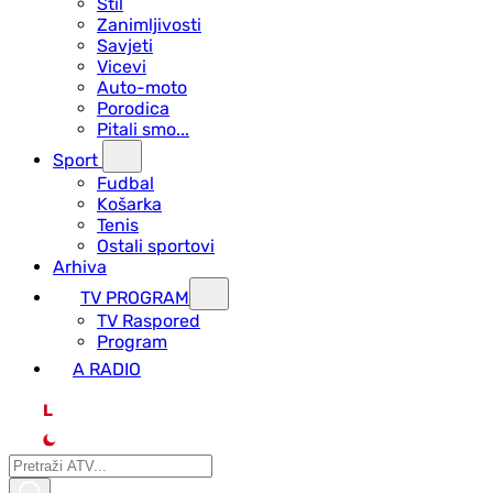
Stil
Zanimljivosti
Savjeti
Vicevi
Auto-moto
Porodica
Pitali smo...
Sport
Fudbal
Košarka
Tenis
Ostali sportovi
Arhiva
TV PROGRAM
ТV Raspored
Program
A RADIO
L