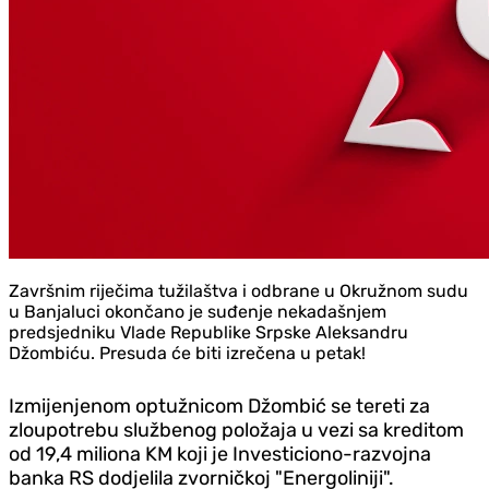
Završnim riječima tužilaštva i odbrane u Okružnom sudu
u Banjaluci okončano je suđenje nekadašnjem
predsjedniku Vlade Republike Srpske Aleksandru
Džombiću. Presuda će biti izrečena u petak!
Izmijenjenom optužnicom Džombić se tereti za
zloupotrebu službenog položaja u vezi sa kreditom
od 19,4 miliona KM koji je Investiciono-razvojna
banka RS dodjelila zvorničkoj "Energoliniji".