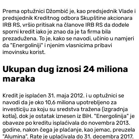
Prema optužnici Džombić je, kao predsjednik Vlade i
predsjednik Kreditnog odbora Skupštine akcionara
IRB RS, vršio pritisak na članove IRB RS da dođele
sporni kredit iako je znao da je ta firma bila
prezadužena. To je, kako se navodi, učinio u namjeri
da "Energoliniji" i njenim vlasnicima pribavi
imovinsku korist.
Ukupan dug iznosi 24 miliona
maraka
Kredit je isplaćen 31. maja 2012. i u optužnici se
navodi da je oko 10,6 miliona upotrebljeno za
investiciju za koju su sredstva tražena (izgradnja
kotla), dok je ostatak iznesen iz BiH. "Energolinija" je
obaveze po kreditu isplaćivala do novembra 2013.
godine, nakon čega je plaćanje, kao jemac, preuzela
"Alumina". Rate je uplaćivala do 31. decembra 2017.