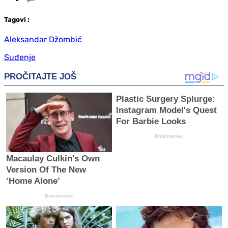
Tag
ovi
:
Aleksandar Džombić
Suđenje