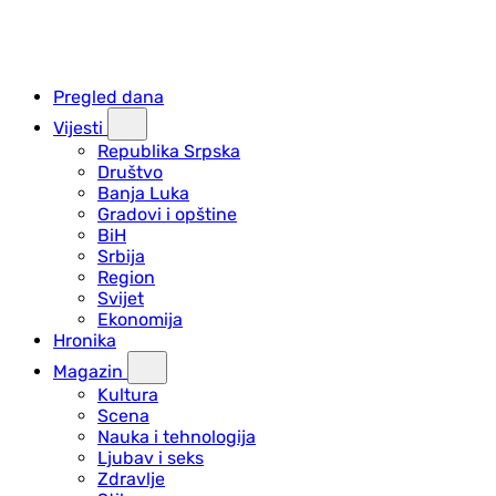
Pregled dana
Vijesti
Republika Srpska
Društvo
Banja Luka
Gradovi i opštine
BiH
Srbija
Region
Svijet
Ekonomija
Hronika
Magazin
Kultura
Scena
Nauka i tehnologija
Ljubav i seks
Zdravlje