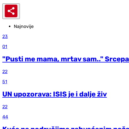
Najnovije
23
01
"Pusti me mama, mrtav sam.." Srcepar
22
51
UN upozorava: ISIS je i dalje živ
22
44