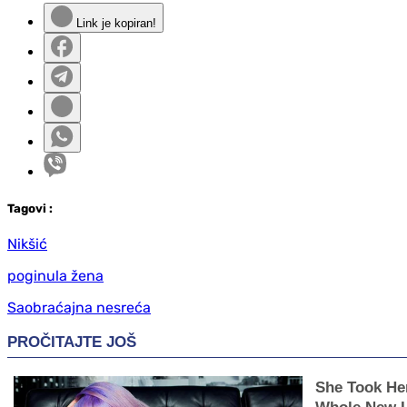
Link je kopiran!
Tag
ovi
:
Nikšić
poginula žena
Saobraćajna nesreća