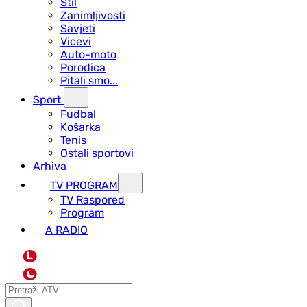
Stil
Zanimljivosti
Savjeti
Vicevi
Auto-moto
Porodica
Pitali smo...
Sport
Fudbal
Košarka
Tenis
Ostali sportovi
Arhiva
TV PROGRAM
ТV Raspored
Program
A RADIO
L