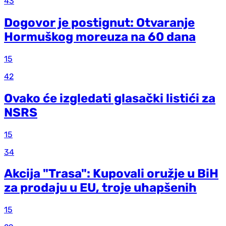
43
Dogovor je postignut: Otvaranje
Hormuškog moreuza na 60 dana
15
42
Ovako će izgledati glasački listići za
NSRS
15
34
Akcija "Trasa": Kupovali oružje u BiH
za prodaju u EU, troje uhapšenih
15