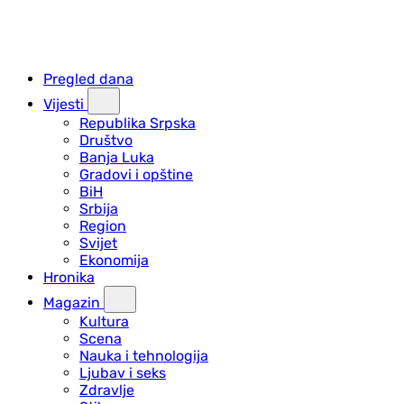
Pregled dana
Vijesti
Republika Srpska
Društvo
Banja Luka
Gradovi i opštine
BiH
Srbija
Region
Svijet
Ekonomija
Hronika
Magazin
Kultura
Scena
Nauka i tehnologija
Ljubav i seks
Zdravlje