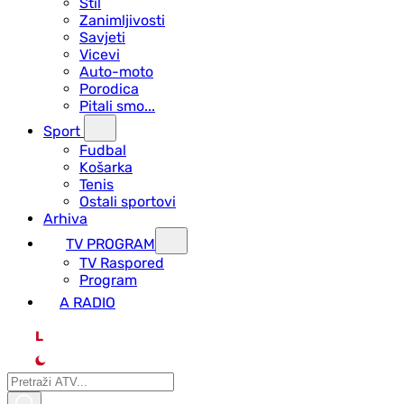
Stil
Zanimljivosti
Savjeti
Vicevi
Auto-moto
Porodica
Pitali smo...
Sport
Fudbal
Košarka
Tenis
Ostali sportovi
Arhiva
TV PROGRAM
ТV Raspored
Program
A RADIO
L