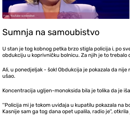
Sumnja na samoubistvo
U stan je tog kobnog petka brzo stigla policija i, po 
obdukciju u koprivničku bolnicu. Za njih je to trebal
Ali, u ponedjeljak - šok! Obdukcija je pokazala da nije 
ušao.
Koncentracija ugljen-monoksida bila je tolika da je iš
''Policija mi je tokom uviđaja u kupatilu pokazala na boj
Kasnije sam ga tog dana opet upalila, radio je'', otkrila