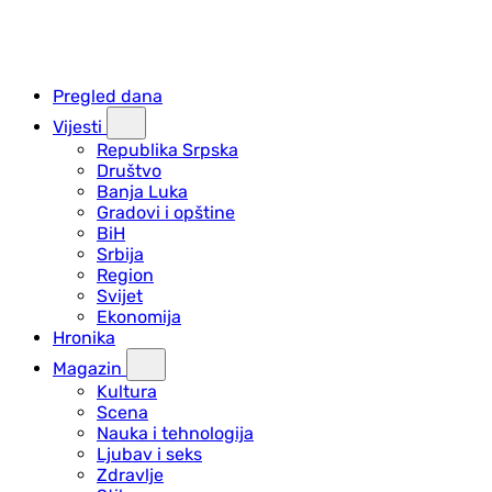
Pregled dana
Vijesti
Republika Srpska
Društvo
Banja Luka
Gradovi i opštine
BiH
Srbija
Region
Svijet
Ekonomija
Hronika
Magazin
Kultura
Scena
Nauka i tehnologija
Ljubav i seks
Zdravlje