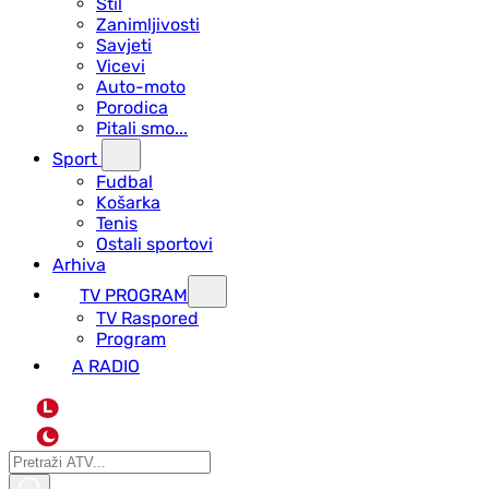
Stil
Zanimljivosti
Savjeti
Vicevi
Auto-moto
Porodica
Pitali smo...
Sport
Fudbal
Košarka
Tenis
Ostali sportovi
Arhiva
TV PROGRAM
ТV Raspored
Program
A RADIO
L