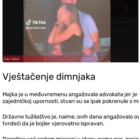
Vještačenje dimnjaka
Majka je u međuvremenu angažovala advokata jer je sh
zajedničkoj upornosti, stvari su se ipak pokrenule s m
Državno tužilaštvo je, naime, ovih dana angažovalo ovl
tvrdeći da je bojler vjerovatno ispravan.
Porodica već sedam mjeseci u stanu nema gas, grejanj