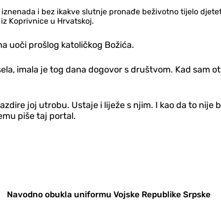
a iznenada i bez ikakve slutnje pronađe beživotno tijelo djeteta
 iz Koprivnice u Hrvatskoj.
ana uoči prošlog katoličkog Božića.
ela, imala je tog dana dogovor s društvom. Kad sam otvor
dire joj utrobu. Ustaje i liježe s njim. I kao da to nije 
emu piše taj portal.
Navodno obukla uniformu Vojske Republike Srpske