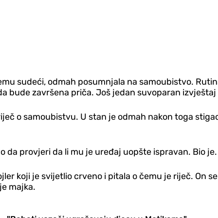
svemu sudeći, odmah posumnjala na samoubistvo. Rutinski
o da bude završena priča. Još jedan suvoparan izvještaj
riječ o samoubistvu. U stan je odmah nakon toga stigao in
ao da provjeri da li mu je uređaj uopšte ispravan. Bio j
ler koji je svijetlio crveno i pitala o čemu je riječ. On 
 je majka.