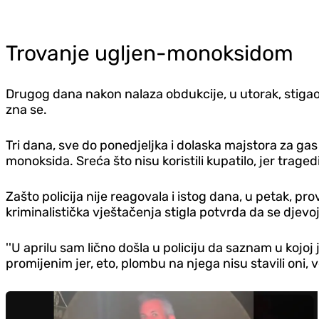
Trovanje ugljen-monoksidom
Drugog dana nakon nalaza obdukcije, u utorak, stigao j
zna se.
Tri dana, sve do ponedjeljka i dolaska majstora za gas
monoksida. Sreća što nisu koristili kupatilo, jer tragedi
Zašto policija nije reagovala i istog dana, u petak, p
kriminalistička vještačenja stigla potvrda da se djev
''U aprilu sam lično došla u policiju da saznam u koj
promijenim jer, eto, plombu na njega nisu stavili oni, v