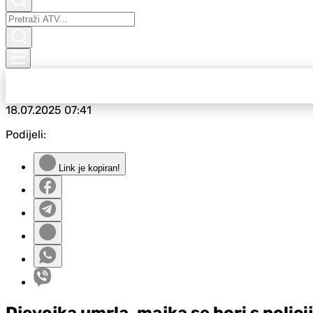
18.07.2025
07:41
Podijeli:
Link je kopiran!
Djevojka umrla, majka se bori s polic