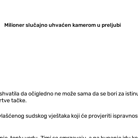
Milioner slučajno uhvaćen kamerom u preljubi
vatila da očigledno ne može sama da se bori za istinu 
rtve tačke.
ašćenog sudskog vještaka koji će provjeriti ispravnost b
e, toplu vodu. Zimi se smrzavaju, a na kupanje idu kod