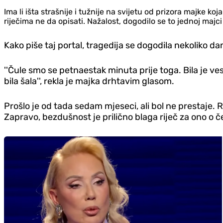
Ima li išta strašnije i tužnije na svijetu od prizora majke koj
riječima ne da opisati. Nažalost, dogodilo se to jednoj majci
Kako piše taj portal, tragedija se dogodila nekoliko d
''Čule smo se petnaestak minuta prije toga. Bila je ves
bila šala'', rekla je majka drhtavim glasom.
Prošlo je od tada sedam mjeseci, ali bol ne prestaje. Raz
Zapravo, bezdušnost je prilično blaga riječ za ono o č