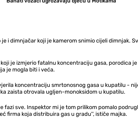
"Bahati vozači ugrožavaju djecu u Motikama"
e i dimnjačar koji je kamerom snimio cijeli dimnjak. Sve
 koji je izmjerio fatalnu koncentraciju gasa, porodica 
ja je mogla biti i veća.
rovjerila koncentraciju smrtonosnog gasa u kupatilu - n
ojka zaista otrovala ugljen-monoksidom u kupatilu.
oj je fazi sve. Inspektor mi je tom prilikom pomalo pod
eć firma koja distribuira gas u gradu'', ističe majka.