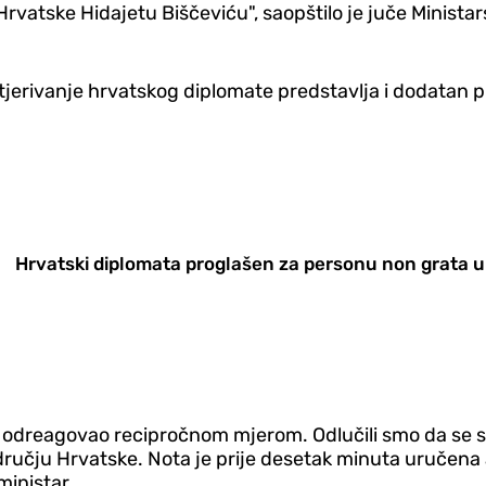
tske Hidajetu Biščeviću", saopštilo je juče Ministarst
rotjerivanje hrvatskog diplomate predstavlja i dodatan
Hrvatski diplomata proglašen za personu non grata u 
je odreagovao recipročnom mjerom. Odlučili smo da se
učju Hrvatske. Nota je prije desetak minuta uručena a
ministar.