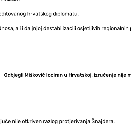
reditovanog hrvatskog diplomatu.
a, ali i daljnjoj destabilizaciji osjetljivih regionalnih
Odbjegli Mišković lociran u Hrvatskoj, izručenje nije
če nije otkriven razlog protjerivanja Šnajdera.