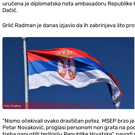
uručena je diplomatska nota ambasadoru Republike Hrva
Dačić.
Grlić Radman je danas izjavio da ih zabrinjava što p
"Nismo očekivali ovako drastičan potez. MSEP brzo 
Petar Novaković, proglasi personom non grata na podr
treba napustiti teritoriju Republike Hrvatske", navodi 