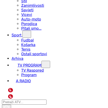
Stil
Zanimljivosti
Savjeti
Vicevi
Auto-moto
Porodica
Pitali smo...
Sport
Fudbal
Košarka
Tenis
Ostali sportovi
Arhiva
TV PROGRAM
ТV Raspored
Program
A RADIO
L