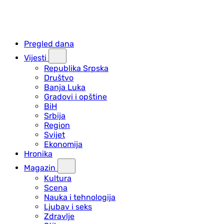
Pregled dana
Vijesti
Republika Srpska
Društvo
Banja Luka
Gradovi i opštine
BiH
Srbija
Region
Svijet
Ekonomija
Hronika
Magazin
Kultura
Scena
Nauka i tehnologija
Ljubav i seks
Zdravlje