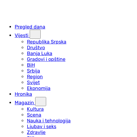
Pregled dana
Vijesti
Republika Srpska
Društvo
Banja Luka
Gradovi i opštine
BiH
Srbija
Region
Svijet
Ekonomija
Hronika
Magazin
Kultura
Scena
Nauka i tehnologija
Ljubav i seks
Zdravlje