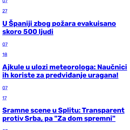
07
27
U Španiji zbog požara evakuisano
skoro 500 ljudi
07
18
Ajkule u ulozi meteorologa: Naučnici
ih koriste za predviđanje uragana!
07
17
Sramne scene u Splitu: Transparent
protiv Srba, pa "Za dom spremni"