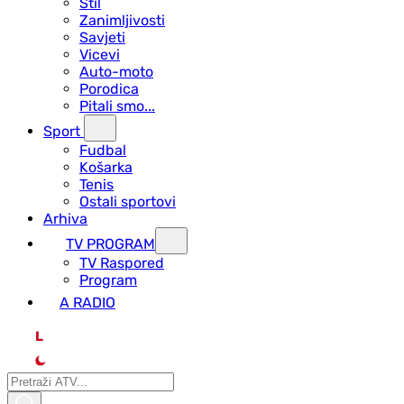
Stil
Zanimljivosti
Savjeti
Vicevi
Auto-moto
Porodica
Pitali smo...
Sport
Fudbal
Košarka
Tenis
Ostali sportovi
Arhiva
TV PROGRAM
ТV Raspored
Program
A RADIO
L