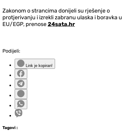
Zakonom o strancima donijeli su rješenje o
protjerivanju i izrekli zabranu ulaska i boravka u
EU/EGP, prenose
24sata.hr
Podijeli:
Link je kopiran!
Tag
ovi
: