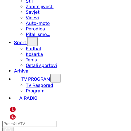
Stil
Zanimljivosti
Savjeti
Vicevi
Auto-moto
Porodica
Pitali smo...
Sport
Fudbal
Košarka
Tenis
Ostali sportovi
Arhiva
TV PROGRAM
ТV Raspored
Program
A RADIO
L