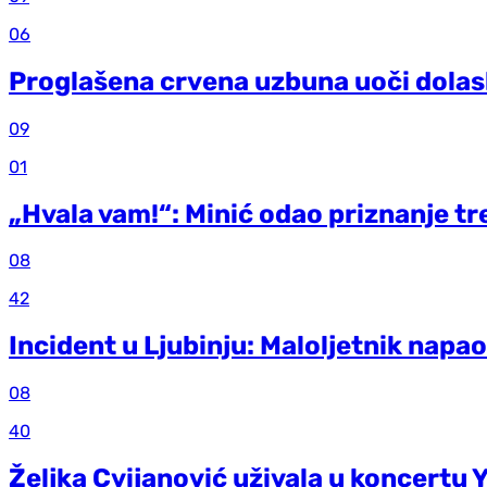
06
Proglašena crvena uzbuna uoči dolask
09
01
„Hvala vam!“: Minić odao priznanje t
08
42
Incident u Ljubinju: Maloljetnik napa
08
40
Željka Cvijanović uživala u koncertu