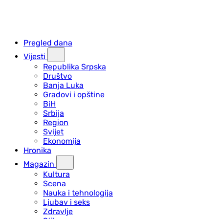
Pregled dana
Vijesti
Republika Srpska
Društvo
Banja Luka
Gradovi i opštine
BiH
Srbija
Region
Svijet
Ekonomija
Hronika
Magazin
Kultura
Scena
Nauka i tehnologija
Ljubav i seks
Zdravlje