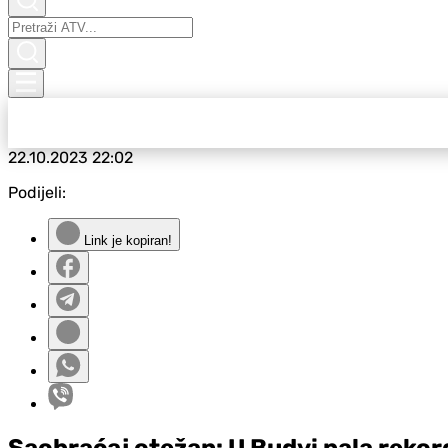
22.10.2023
22:02
Podijeli:
Link je kopiran!
Saobraćaj otežan: U Budvi pala rekord