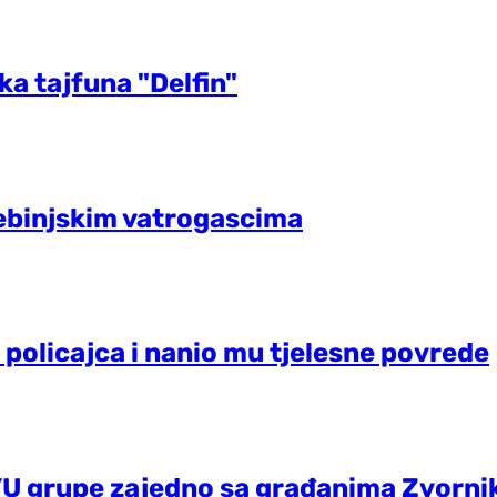
a tajfuna "Delfin"
rebinjskim vatrogascima
o policajca i nanio mu tjelesne povrede
 YU grupe zajedno sa građanima Zvorni