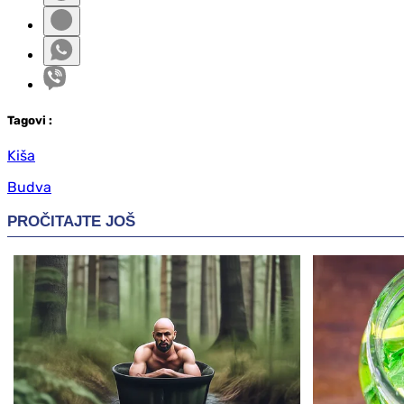
Tag
ovi
:
Kiša
Budva