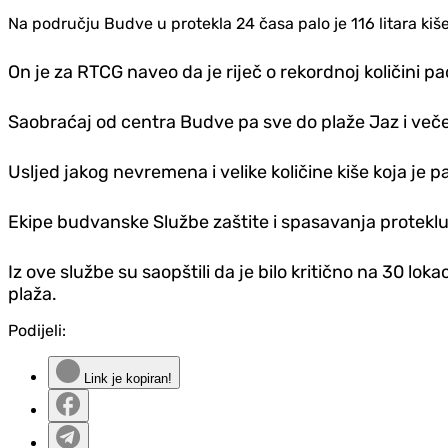
Na području Budve u protekla 24 časa palo je 116 litara kiš
On je za RTCG naveo da je riječ o rekordnoj količini 
Saobraćaj od centra Budve pa sve do plaže Jaz i veče
Usljed jakog nevremena i velike količine kiše koja je
Ekipe budvanske Službe zaštite i spasavanja proteklu
Iz ove službe su saopštili da je bilo kritično na 30 lok
plaža.
Podijeli:
Link je kopiran!