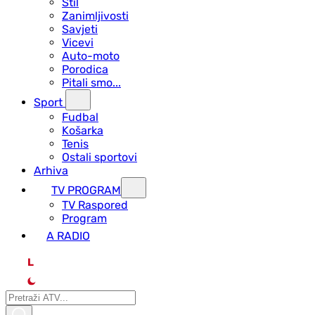
Stil
Zanimljivosti
Savjeti
Vicevi
Auto-moto
Porodica
Pitali smo...
Sport
Fudbal
Košarka
Tenis
Ostali sportovi
Arhiva
TV PROGRAM
ТV Raspored
Program
A RADIO
L