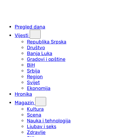
Pregled dana
Vijesti
Republika Srpska
Društvo
Banja Luka
Gradovi i opštine
BiH
Srbija
Region
Svijet
Ekonomija
Hronika
Magazin
Kultura
Scena
Nauka i tehnologija
Ljubav i seks
Zdravlje