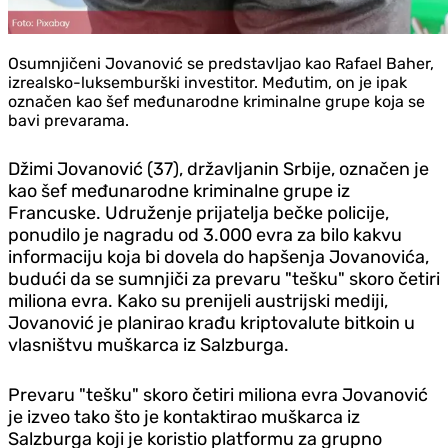
Osumnjičeni Jovanović se predstavljao kao Rafael Baher,
izrealsko-luksemburški investitor. Međutim, on je ipak
označen kao šef međunarodne kriminalne grupe koja se
bavi prevarama.
Džimi Jovanović (37), državljanin Srbije, označen je
kao šef međunarodne kriminalne grupe iz
Francuske. Udruženje prijatelja bečke policije,
ponudilo je nagradu od 3.000 evra za bilo kakvu
informaciju koja bi dovela do hapšenja Jovanovića,
budući da se sumnjiči za prevaru "tešku" skoro četiri
miliona evra. Kako su prenijeli austrijski mediji,
Jovanović je planirao krađu kriptovalute bitkoin u
vlasništvu muškarca iz Salzburga.
Prevaru "tešku" skoro četiri miliona evra Jovanović
je izveo tako što je kontaktirao muškarca iz
Salzburga koji je koristio platformu za grupno