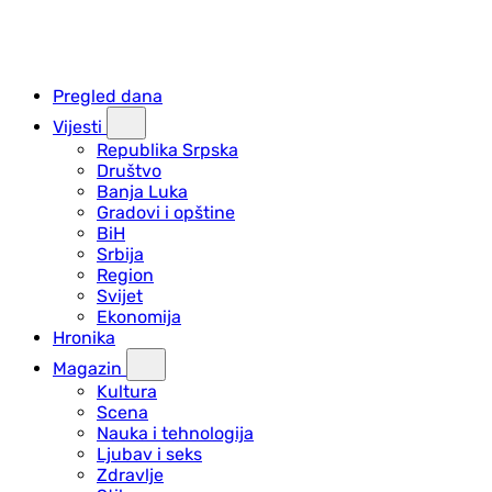
Pregled dana
Vijesti
Republika Srpska
Društvo
Banja Luka
Gradovi i opštine
BiH
Srbija
Region
Svijet
Ekonomija
Hronika
Magazin
Kultura
Scena
Nauka i tehnologija
Ljubav i seks
Zdravlje