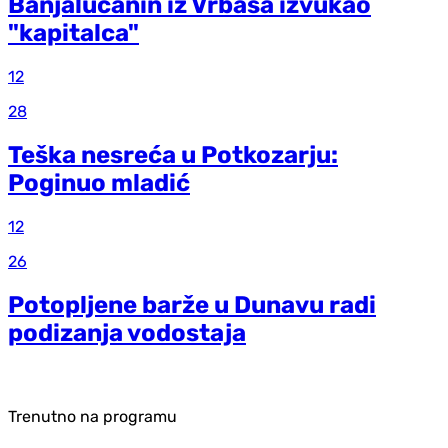
Banjalučanin iz Vrbasa izvukao
"kapitalca"
12
28
Teška nesreća u Potkozarju:
Poginuo mladić
12
26
Potopljene barže u Dunavu radi
podizanja vodostaja
Trenutno na programu