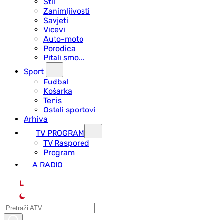
Stil
Zanimljivosti
Savjeti
Vicevi
Auto-moto
Porodica
Pitali smo...
Sport
Fudbal
Košarka
Tenis
Ostali sportovi
Arhiva
TV PROGRAM
ТV Raspored
Program
A RADIO
L