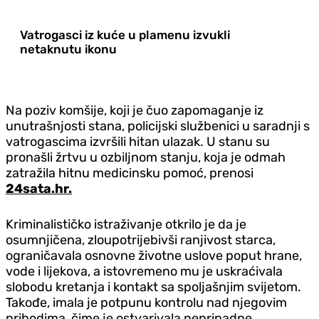
Vatrogasci iz kuće u plamenu izvukli
netaknutu ikonu
Na poziv komšije, koji je čuo zapomaganje iz
unutrašnjosti stana, policijski službenici u saradnji s
vatrogascima izvršili hitan ulazak. U stanu su
pronašli žrtvu u ozbiljnom stanju, koja je odmah
zatražila hitnu medicinsku pomoć, prenosi
24sata.hr.
Kriminalističko istraživanje otkrilo je da je
osumnjičena, zloupotrijebivši ranjivost starca,
ograničavala osnovne životne uslove poput hrane,
vode i lijekova, a istovremeno mu je uskraćivala
slobodu kretanja i kontakt sa spoljašnjim svijetom.
Takođe, imala je potpunu kontrolu nad njegovim
prihodima, čime je ostvarivala nepripadne