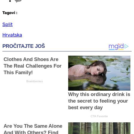
Tag
ovi
:
Split
Hrvatska