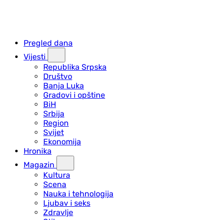
Pregled dana
Vijesti
Republika Srpska
Društvo
Banja Luka
Gradovi i opštine
BiH
Srbija
Region
Svijet
Ekonomija
Hronika
Magazin
Kultura
Scena
Nauka i tehnologija
Ljubav i seks
Zdravlje