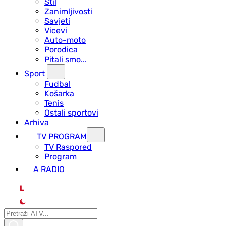
Stil
Zanimljivosti
Savjeti
Vicevi
Auto-moto
Porodica
Pitali smo...
Sport
Fudbal
Košarka
Tenis
Ostali sportovi
Arhiva
TV PROGRAM
ТV Raspored
Program
A RADIO
L