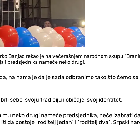
rko Banjac rekao je na večerašnjem narodnom skupu "Branimo
ija i predsjednika nameće neko drugi.
oda, na nama je da je sada odbranimo tako što ćemo se b
i sebe, svoju tradiciju i običaje, svoj identitet.
da mu neko drugi nameće predsjednika, neće izabrati da 
liti da postoje `roditelj jedan` i `roditelj dva`. Srpski