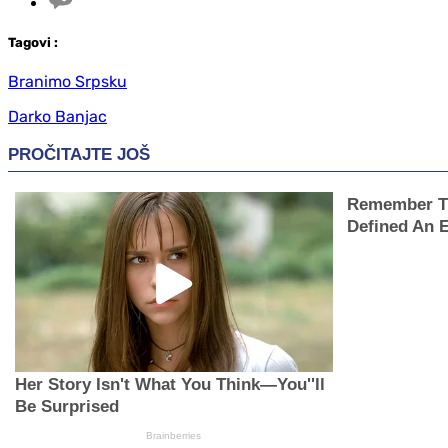
Tag
ovi
:
Branimo Srpsku
Darko Banjac