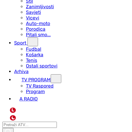
Stil
Zanimljivosti
Savjeti
Vicevi
Auto-moto
Porodica
Pitali smo...
Sport
Fudbal
Košarka
Tenis
Ostali sportovi
Arhiva
TV PROGRAM
ТV Raspored
Program
A RADIO
L