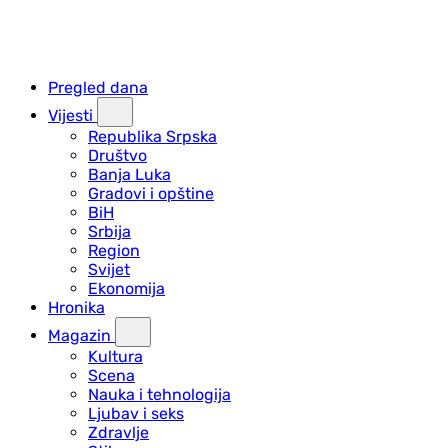
Pregled dana
Vijesti
Republika Srpska
Društvo
Banja Luka
Gradovi i opštine
BiH
Srbija
Region
Svijet
Ekonomija
Hronika
Magazin
Kultura
Scena
Nauka i tehnologija
Ljubav i seks
Zdravlje