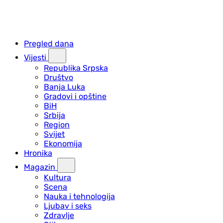
Pregled dana
Vijesti
Republika Srpska
Društvo
Banja Luka
Gradovi i opštine
BiH
Srbija
Region
Svijet
Ekonomija
Hronika
Magazin
Kultura
Scena
Nauka i tehnologija
Ljubav i seks
Zdravlje