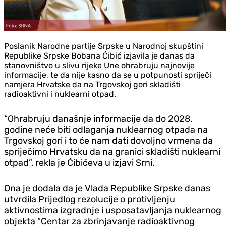
Poslanik Narodne partije Srpske u Narodnoj skupštini
Republike Srpske Bobana Ćibić izjavila je danas da
stanovništvo u slivu rijeke Une ohrabruju najnovije
informacije, te da nije kasno da se u potpunosti spriječi
namjera Hrvatske da na Trgovskoj gori skladišti
radioaktivni i nuklearni otpad.
“Ohrabruju današnje informacije da do 2028.
godine neće biti odlaganja nuklearnog otpada na
Trgovskoj gori i to će nam dati dovoljno vrmena da
spriječimo Hrvatsku da na granici skladišti nuklearni
otpad”, rekla je Ćibićeva u izjavi Srni.
Ona je dodala da je Vlada Republike Srpske danas
utvrdila Prijedlog rezolucije o protivljenju
aktivnostima izgradnje i usposatavljanja nuklearnog
objekta “Centar za zbrinjavanje radioaktivnog