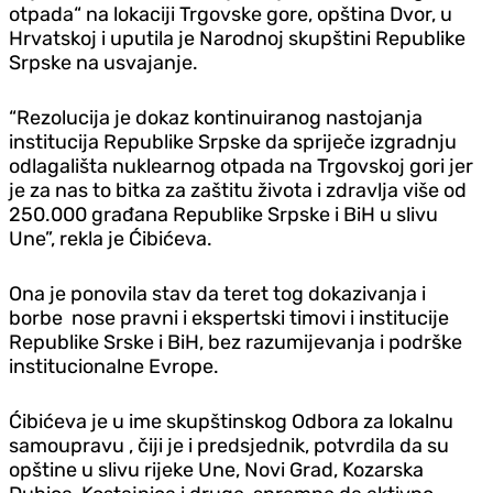
otpada“ na lokaciji Trgovske gore, opština Dvor, u
Hrvatskoj i uputila je Narodnoj skupštini Republike
Srpske na usvajanje.
“Rezolucija je dokaz kontinuiranog nastojanja
institucija Republike Srpske da spriječe izgradnju
odlagališta nuklearnog otpada na Trgovskoj gori jer
je za nas to bitka za zaštitu života i zdravlja više od
250.000 građana Republike Srpske i BiH u slivu
Une”, rekla je Ćibićeva.
Ona je ponovila stav da teret tog dokazivanja i
borbe nose pravni i ekspertski timovi i institucije
Republike Srske i BiH, bez razumijevanja i podrške
institucionalne Evrope.
Ćibićeva je u ime skupštinskog Odbora za lokalnu
samoupravu , čiji je i predsjednik, potvrdila da su
opštine u slivu rijeke Une, Novi Grad, Kozarska