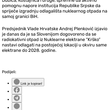
Dubica, Kostajnica i druge, spremne da aktivno
pomognu napore institucija Republike Srpske da
spriječe izgradnju odlagališta nuklearnog otpada na
samoj granici BiH.
Predsjednik Vlade Hrvatske Andrej Plenković izjavio
je danas da je sa Slovenijom dogovoreno da se
radiokativni otpad iz Nuklearne elektrane “Krško”
nastavi odlagati na postojećoj lokaciji u okviru same
elektrane do 2028. godine.
Podijeli:
Link je kopiran!