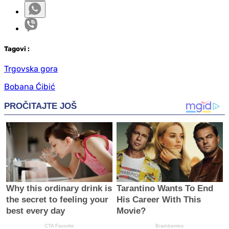
Tag
ovi
:
Trgovska gora
Bobana Ćibić