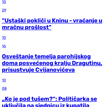
10
29
"Ustaški pokliči u Kninu - vraćanje u
mračnu prošlost"
10
16
Osveštanje temelja parohijskog
doma posvećenog kralju Dragutinu,
prisustvuje Cvijanovićeva
10
08
„Ko je pod tušem?“: Političarka se
uključila na sjednicu iz kupatila