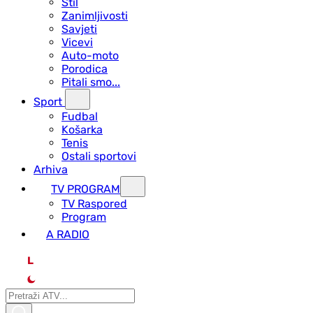
Stil
Zanimljivosti
Savjeti
Vicevi
Auto-moto
Porodica
Pitali smo...
Sport
Fudbal
Košarka
Tenis
Ostali sportovi
Arhiva
TV PROGRAM
ТV Raspored
Program
A RADIO
L