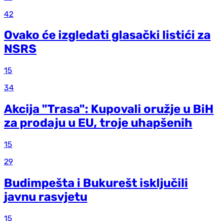
42
Ovako će izgledati glasački listići za
NSRS
15
34
Akcija "Trasa": Kupovali oružje u BiH
za prodaju u EU, troje uhapšenih
15
29
Budimpešta i Bukurešt isključili
javnu rasvjetu
15