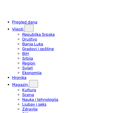
Pregled dana
Vijesti
Republika Srpska
Društvo
Banja Luka
Gradovi i opštine
BiH
Srbija
Region
Svijet
Ekonomija
Hronika
Magazin
Kultura
Scena
Nauka i tehnologija
Ljubav i seks
Zdravlje