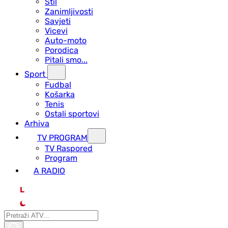
Stil
Zanimljivosti
Savjeti
Vicevi
Auto-moto
Porodica
Pitali smo...
Sport
Fudbal
Košarka
Tenis
Ostali sportovi
Arhiva
TV PROGRAM
ТV Raspored
Program
A RADIO
L