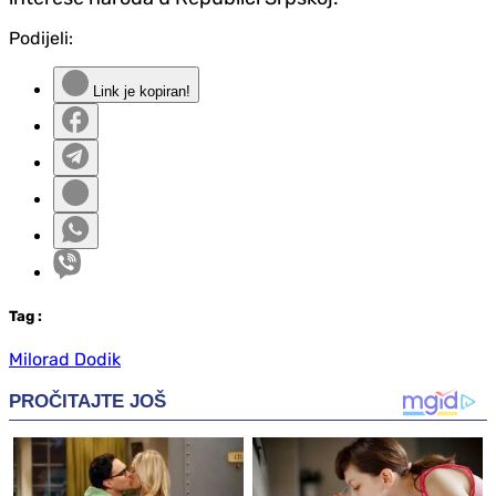
Podijeli:
Link je kopiran!
Tag
:
Milorad Dodik