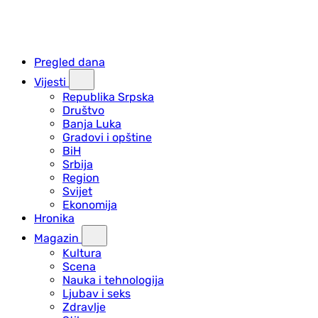
Pregled dana
Vijesti
Republika Srpska
Društvo
Banja Luka
Gradovi i opštine
BiH
Srbija
Region
Svijet
Ekonomija
Hronika
Magazin
Kultura
Scena
Nauka i tehnologija
Ljubav i seks
Zdravlje