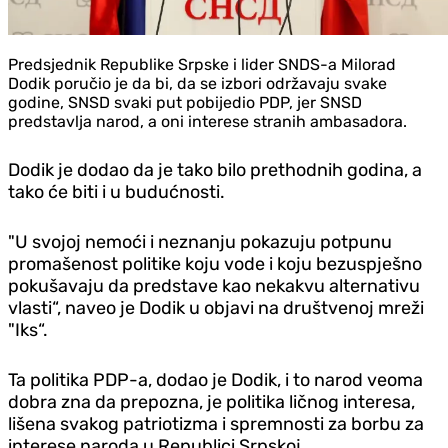
Predsjednik Republike Srpske i lider SNDS-a Milorad
Dodik poručio je da bi, da se izbori održavaju svake
godine, SNSD svaki put pobijedio PDP, jer SNSD
predstavlja narod, a oni interese stranih ambasadora.
Dodik je dodao da je tako bilo prethodnih godina, a
tako će biti i u budućnosti.
"U svojoj nemoći i neznanju pokazuju potpunu
promašenost politike koju vode i koju bezuspješno
pokušavaju da predstave kao nekakvu alternativu
vlasti“, naveo je Dodik u objavi na društvenoj mreži
"Iks“.
Ta politika PDP-a, dodao je Dodik, i to narod veoma
dobra zna da prepozna, je politika ličnog interesa,
lišena svakog patriotizma i spremnosti za borbu za
interese naroda u Republici Srpskoj.