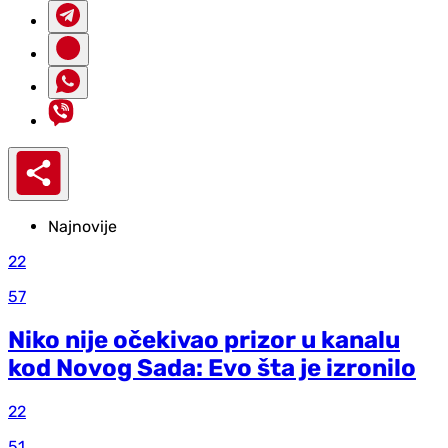
Najnovije
22
57
Niko nije očekivao prizor u kanalu
kod Novog Sada: Evo šta je izronilo
22
51