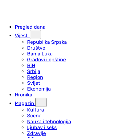
Pregled dana
Vijesti
Republika Srpska
Društvo
Banja Luka
Gradovi i opštine
BiH
Srbija
Region
Svijet
Ekonomija
Hronika
Magazin
Kultura
Scena
Nauka i tehnologija
Ljubav i seks
Zdravlje