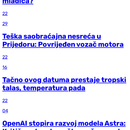
mladića?
22
29
Teška saobraćajna nesreća u
Prijedoru: Povrijeđen vozač motora
22
16
Tačno ovog datuma prestaje tropski
talas, temperatura pada
22
04
OpenAI stopira razvoj modela Astra: