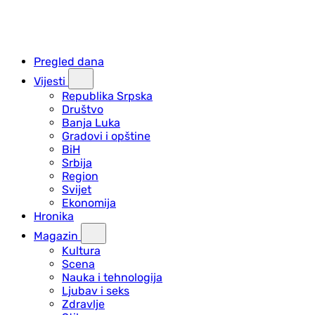
Pregled dana
Vijesti
Republika Srpska
Društvo
Banja Luka
Gradovi i opštine
BiH
Srbija
Region
Svijet
Ekonomija
Hronika
Magazin
Kultura
Scena
Nauka i tehnologija
Ljubav i seks
Zdravlje