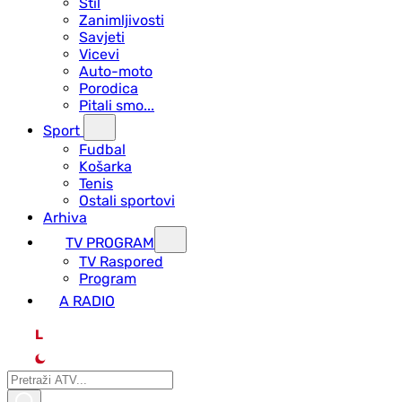
Stil
Zanimljivosti
Savjeti
Vicevi
Auto-moto
Porodica
Pitali smo...
Sport
Fudbal
Košarka
Tenis
Ostali sportovi
Arhiva
TV PROGRAM
ТV Raspored
Program
A RADIO
L