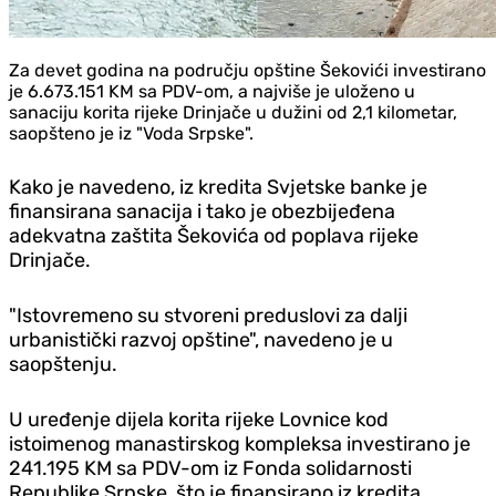
Za devet godina na području opštine Šekovići investirano
je 6.673.151 KM sa PDV-om, a najviše je uloženo u
sanaciju korita rijeke Drinjače u dužini od 2,1 kilometar,
saopšteno je iz "Voda Srpske".
Kako je navedeno, iz kredita Svjetske banke je
finansirana sanacija
i tako je obezbijeđena
adekvatna zaštita Šekovića od poplava rijeke
Drinjače.
"Istovremeno su stvoreni preduslovi za dalji
urbanistički razvoj opštine", navedeno je u
saopštenju.
U uređenje dijela korita rijeke Lovnice kod
istoimenog manastirskog kompleksa investirano je
241.195 KM sa PDV-om iz Fonda solidarnosti
Republike Srpske, što je finansirano iz kredita