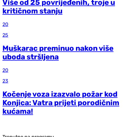
Više od 25 povrijeđenih, troje u
kritičnom stanju
20
25
Muškarac preminuo nakon više
uboda stršljena
20
23
Kočenje voza izazvalo požar kod
Konjica: Vatra prijeti porodičnim
kućama!
Trenutno na programu