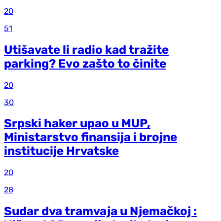
20
51
Utišavate li radio kad tražite
parking? Evo zašto to činite
20
30
Srpski haker upao u MUP,
Ministarstvo finansija i brojne
institucije Hrvatske
20
28
Sudar dva tramvaja u Njemačkoj :