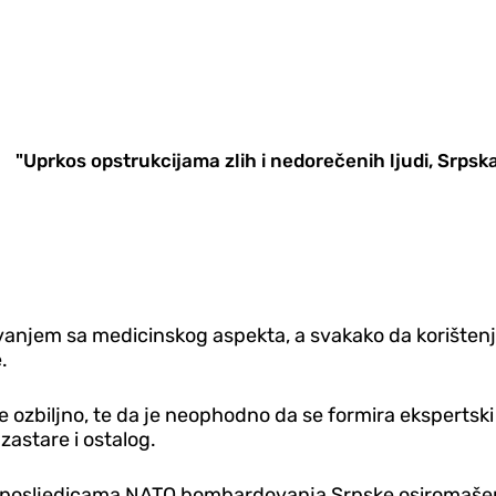
"Uprkos opstrukcijama zlih i nedorečenih ljudi, Srpska j
raživanjem sa medicinskog aspekta, a svakako da korište
.
 ozbiljno, te da je neophodno da se formira ekspertski t
 zastare i ostalog.
 posljedicama NATO bombardovanja Srpske osiromašen