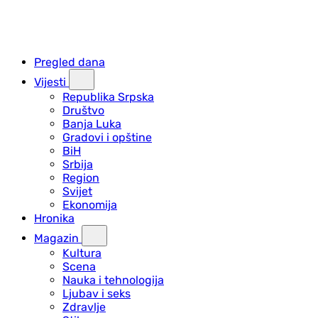
Pregled dana
Vijesti
Republika Srpska
Društvo
Banja Luka
Gradovi i opštine
BiH
Srbija
Region
Svijet
Ekonomija
Hronika
Magazin
Kultura
Scena
Nauka i tehnologija
Ljubav i seks
Zdravlje