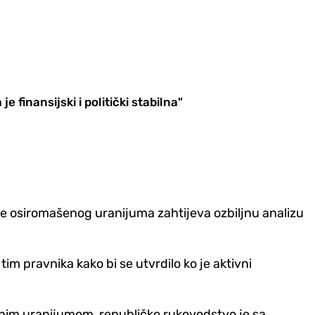
e finansijski i politički stabilna"
nje osiromašenog uranijuma zahtijeva ozbiljnu analizu
im pravnika kako bi se utvrdilo ko je aktivni
im uranijumom, republičko rukovodstvo je sa