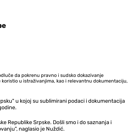
be
ko odluče da pokrenu pravno i sudsko dokazivanje
oristio u istraživanjima, kao i relevantnu dokumentaciju,
rpsku" u kojoj su sublimirani podaci i dokumentacija
godine.
ke Republike Srpske. Došli smo i do saznanja i
anju", naglasio je Nuždić.