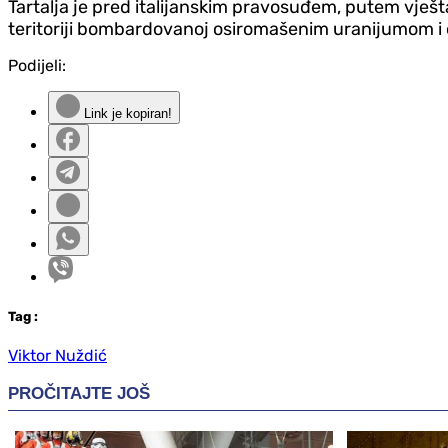
Tartalja je pred italijanskim pravosuđem, putem vje
teritoriji bombardovanoj osiromašenim uranijumom i o
Podijeli:
Link je kopiran!
Tag
:
Viktor Nuždić