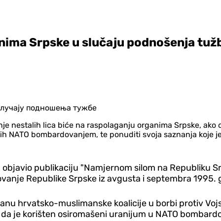
nima Srpske u slučaju podnošenja tuž
aženje nestalih lica biće na raspolaganju organima Srpske, a
h NATO bombardovanjem, te ponuditi svoja saznanja koje je k
na objavio publikaciju "Namjernom silom na Republiku S
ovanje Republike Srpske iz avgusta i septembra 1995. 
anu hrvatsko-muslimanske koalicije u borbi protiv Vojs
da je korišten osiromašeni uranijum u NATO bombardov