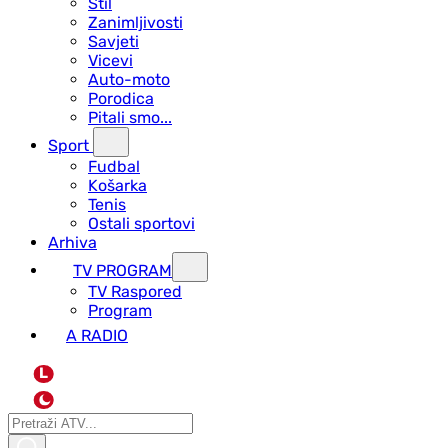
Stil
Zanimljivosti
Savjeti
Vicevi
Auto-moto
Porodica
Pitali smo...
Sport
Fudbal
Košarka
Tenis
Ostali sportovi
Arhiva
TV PROGRAM
ТV Raspored
Program
A RADIO
L