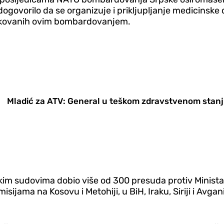
govorilo da se organizuje i prikljupljanje medicinske
rokovanih ovim bombardovanjem.
Mladić za ATV: General u teškom zdravstvenom stanju
kim sudovima dobio više od 300 presuda protiv Ministarst
 misijama na Kosovu i Metohiji, u BiH, Iraku, Siriji i Av