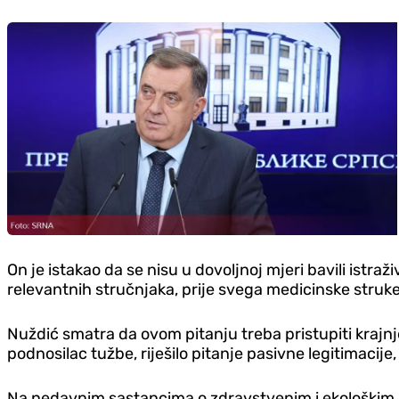
On je istakao da se nisu u dovoljnoj mjeri bavili ist
relevantnih stručnjaka, prije svega medicinske struke
Nuždić smatra da ovom pitanju treba pristupiti krajnje
podnosilac tužbe, riješilo pitanje pasivne legitimacije,
Na nedavnim sastancima o zdravstvenim i ekološkim