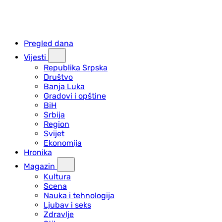
Pregled dana
Vijesti
Republika Srpska
Društvo
Banja Luka
Gradovi i opštine
BiH
Srbija
Region
Svijet
Ekonomija
Hronika
Magazin
Kultura
Scena
Nauka i tehnologija
Ljubav i seks
Zdravlje