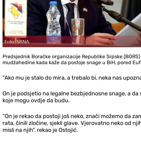
Predsjednik Boračke organizacije Republike Srpske (BORS) 
mudžahedine kada kaže da postoje snage u BiH, pored Eufo
"Ako mu je stalo do mira, a trebalo bi, neka nas upozna k
On je podsjetio na legalne bezbjednosne snage, a da 
koje mogu ovdje da budu.
"On je rekao da postoji još neko, znači možemo da zami
rata, činili zločine, sjekli glave. Vjerovatno neko od 
misli na njih", rekao je Ostojić.