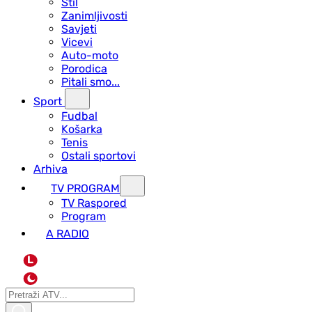
Stil
Zanimljivosti
Savjeti
Vicevi
Auto-moto
Porodica
Pitali smo...
Sport
Fudbal
Košarka
Tenis
Ostali sportovi
Arhiva
TV PROGRAM
ТV Raspored
Program
A RADIO
L