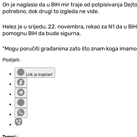
On je naglasio da u BiH mir traje od potpisivanja Dej
potrebno, dok drugi to izgleda ne vide.
Helez je u srijedu, 22. novembra, rekao za N1 da u B
pomognu BiH da bude sigurna.
"Mogu poručiti građanima zato što znam koga imamo, š
Podijeli:
Link je kopiran!
Tag
ovi
: