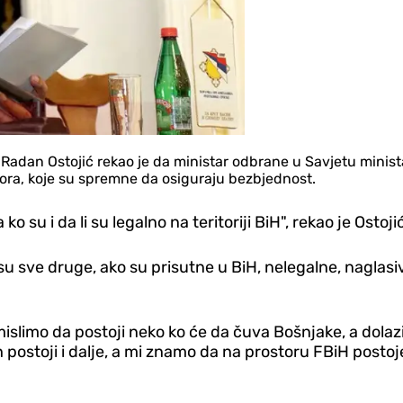
Radan Ostojić rekao je da ministar odbrane u Savjetu minist
ra, koje su spremne da osiguraju bezbjednost.
o su i da li su legalno na teritoriji BiH", rekao je Ostoji
su sve druge, ako su prisutne u BiH, nelegalne, nagla
slimo da postoji neko ko će da čuva Bošnjake, a dolazi i
njih postoji i dalje, a mi znamo da na prostoru FBiH pos