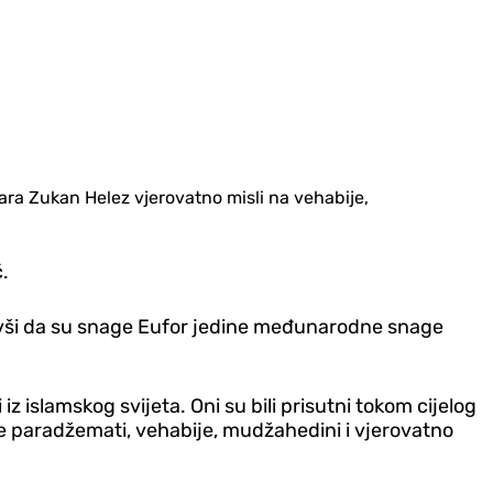
ara Zukan Helez vjerovatno misli na vehabije,
ć.
sivši da su snage Eufor jedine međunarodne snage
z islamskog svijeta. Oni su bili prisutni tokom cijelog
toje paradžemati, vehabije, mudžahedini i vjerovatno