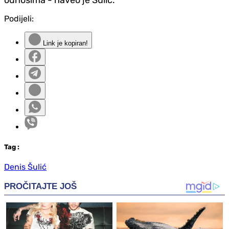
Podijeli:
Link je kopiran!
Tag
:
Denis Šulić