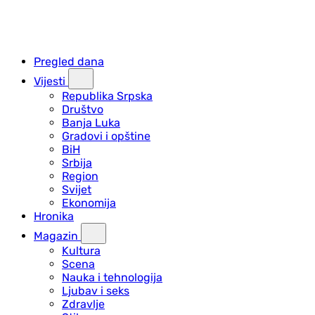
Pregled dana
Vijesti
Republika Srpska
Društvo
Banja Luka
Gradovi i opštine
BiH
Srbija
Region
Svijet
Ekonomija
Hronika
Magazin
Kultura
Scena
Nauka i tehnologija
Ljubav i seks
Zdravlje