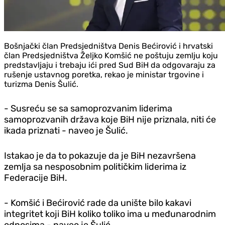
Bošnjački član Predsjedništva Denis Bećirović i hrvatski
član Predsjedništva Željko Komšić ne poštuju zemlju koju
predstavljaju i trebaju ići pred Sud BiH da odgovaraju za
rušenje ustavnog poretka, rekao je ministar trgovine i
turizma Denis Šulić.
- Susreću se sa samoprozvanim liderima
samoprozvanih država koje BiH nije priznala, niti će
ikada priznati - naveo je Šulić.
Istakao je da to pokazuje da je BiH nezavršena
zemlja sa nesposobnim političkim liderima iz
Federacije BiH.
- Komšić i Bećirović rade da unište bilo kakavi
integritet koji BiH koliko toliko ima u međunarodnim
odnosima - naveo je Šulić.