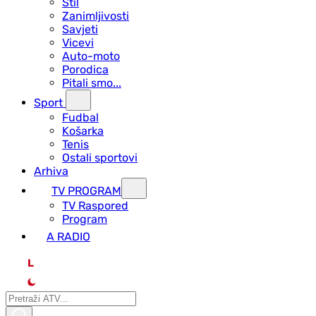
Stil
Zanimljivosti
Savjeti
Vicevi
Auto-moto
Porodica
Pitali smo...
Sport
Fudbal
Košarka
Tenis
Ostali sportovi
Arhiva
TV PROGRAM
ТV Raspored
Program
A RADIO
L