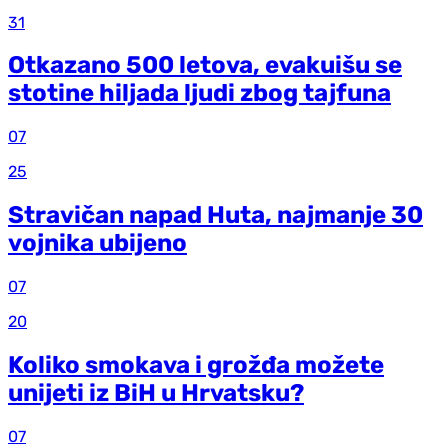
31
Otkazano 500 letova, evakuišu se
stotine hiljada ljudi zbog tajfuna
07
25
Stravičan napad Huta, najmanje 30
vojnika ubijeno
07
20
Koliko smokava i grožđa možete
unijeti iz BiH u Hrvatsku?
07