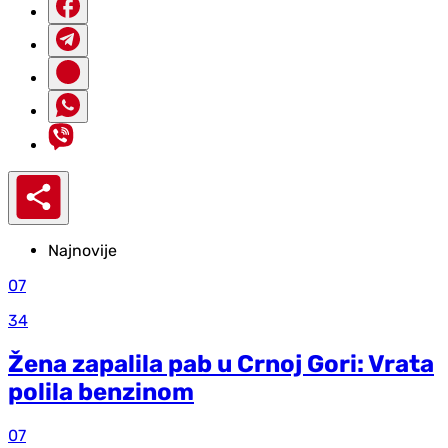
Najnovije
07
34
Žena zapalila pab u Crnoj Gori: Vrata
polila benzinom
07