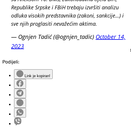
Republike Srpske i FBiH trebaju izvršiti analizu
odluka visokih predstavnika (zakoni, sankcije…) i
sve njih proglasiti nevažećim aktima.
— Ognjen Tadić (@ognjen_tadic)
October 14,
2023
Podijeli:
Link je kopiran!