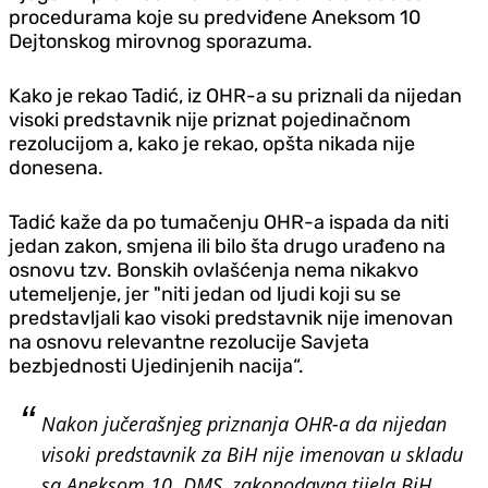
procedurama koje su predviđene Aneksom 10
Dejtonskog mirovnog sporazuma.
Kako je rekao Tadić, iz OHR-a su priznali da nijedan
visoki predstavnik nije priznat pojedinačnom
rezolucijom a, kako je rekao, opšta nikada nije
donesena.
Tadić kaže da po tumačenju OHR-a ispada da niti
jedan zakon, smjena ili bilo šta drugo urađeno na
osnovu tzv. Bonskih ovlašćenja nema nikakvo
utemeljenje, jer "niti jedan od ljudi koji su se
predstavljali kao visoki predstavnik nije imenovan
na osnovu relevantne rezolucije Savjeta
bezbjednosti Ujedinjenih nacija“.
Nakon jučerašnjeg priznanja OHR-a da nijedan
visoki predstavnik za BiH nije imenovan u skladu
sa Aneksom 10. DMS, zakonodavna tijela BiH,