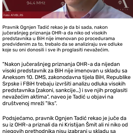
Pravnik Ognjen Tadić rekao je da bi sada, nakon
jučerašnjeg priznanja OHR-a da niko od visokih
predstavnika u BiH nije imenovan po procedurama
predviđenim za to, trebalo da se analiziraju sve odluke
koje su oni donosili i sve ih proglasiti nevažećim.
"Nakon jučerašnjeg priznanja OHR-a da nijedan
visoki predstavnik za BiH nije imenovan u skladu sa
Aneksom 10. DMS, zakonodavna tijela BiH, Republike
Srpske i FBiH trebaju izvršiti analizu odluka visokih
predstavnika (zakoni, sankcije…) i sve njih proglasiti
nevažećim aktima“, naveo je Tadić u objavi na
društvenoj mreži "Iks“.
Podsjećamo, pravnik Ognjen Tadić rekao je juče da
su iz OHR-a priznali da ni Kristijan Šmit ali ni niko od
njegovih prethodnika nisu izabrani u skladu sa