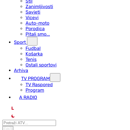
Stil
Zanimljivosti
Savjeti
Vicevi
Auto-moto
Porodica
Pitali smo...
Sport
Fudbal
Košarka
Tenis
Ostali sportovi
Arhiva
TV PROGRAM
ТV Raspored
Program
A RADIO
L