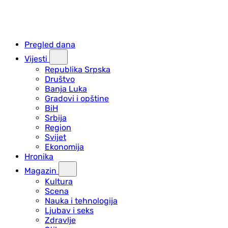
Pregled dana
Vijesti
Republika Srpska
Društvo
Banja Luka
Gradovi i opštine
BiH
Srbija
Region
Svijet
Ekonomija
Hronika
Magazin
Kultura
Scena
Nauka i tehnologija
Ljubav i seks
Zdravlje