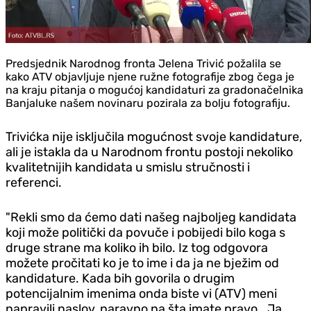
Predsjednik Narodnog fronta Jelena Trivić požalila se
kako ATV objavljuje njene ružne fotografije zbog čega je
na kraju pitanja o mogućoj kandidaturi za gradonačelnika
Banjaluke našem novinaru pozirala za bolju fotografiju.
Trivićka nije isključila mogućnost svoje kandidature,
ali je istakla da u Narodnom frontu postoji nekoliko
kvalitetnijih kandidata u smislu stručnosti i
referenci.
"Rekli smo da ćemo dati našeg najboljeg kandidata
koji može politički da povuče i pobijedi bilo koga s
druge strane ma koliko ih bilo. Iz tog odgovora
možete pročitati ko je to ime i da ja ne bježim od
kandidature. Kada bih govorila o drugim
potencijalnim imenima onda biste vi (ATV) meni
napravili naslov, naravno na šta imate pravo.. Ja