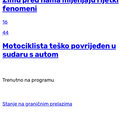
Zimu pred nama mijenjaju rijetki
fenomeni
16
44
Motociklista teško povrijeđen u
sudaru s autom
Trenutno na programu
Stanje na graničnim prelazima