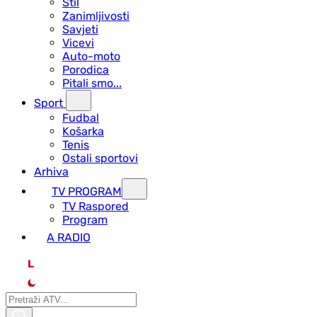
Stil
Zanimljivosti
Savjeti
Vicevi
Auto-moto
Porodica
Pitali smo...
Sport
Fudbal
Košarka
Tenis
Ostali sportovi
Arhiva
TV PROGRAM
ТV Raspored
Program
A RADIO
L