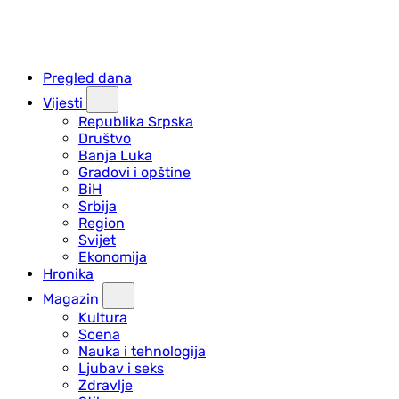
Pregled dana
Vijesti
Republika Srpska
Društvo
Banja Luka
Gradovi i opštine
BiH
Srbija
Region
Svijet
Ekonomija
Hronika
Magazin
Kultura
Scena
Nauka i tehnologija
Ljubav i seks
Zdravlje