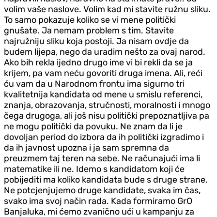
volim vaše naslove. Volim kad mi stavite ružnu sliku.
To samo pokazuje koliko se vi mene politički
gnušate. Ja nemam problem s tim. Stavite
najružniju sliku koja postoji. Ja nisam ovdje da
budem lijepa, nego da uradim nešto za ovaj narod.
Ako bih rekla ijedno drugo ime vi bi rekli da se ja
krijem, pa vam neću govoriti druga imena. Ali, reći
ću vam da u Narodnom frontu ima sigurno tri
kvalitetnija kandidata od mene u smislu referenci,
znanja, obrazovanja, stručnosti, moralnosti i mnogo
čega drugoga, ali još nisu politički prepoznatljiva pa
ne mogu politički da povuku. Ne znam da li je
dovoljan period do izbora da ih politički izgradimo i
da ih javnost upozna i ja sam spremna da
preuzmem taj teren na sebe. Ne računajući ima li
matematike ili ne. Idemo s kandidatom koji će
pobijediti ma koliko kandidata bude s druge strane.
Ne potcjenjujemo druge kandidate, svaka im čas,
svako ima svoj način rada. Kada formiramo GrO
Banjaluka, mi ćemo zvanično ući u kampanju za