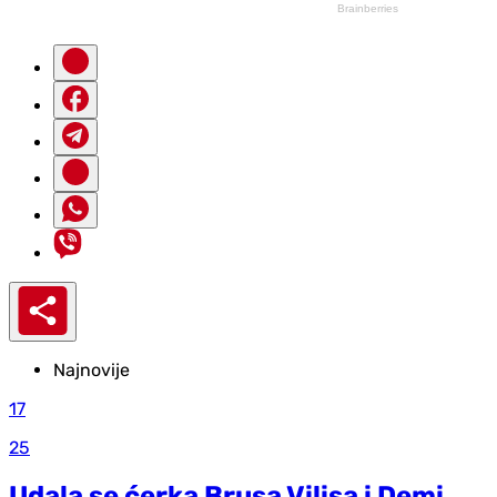
Najnovije
17
25
Udala se ćerka Brusa Vilisa i Demi