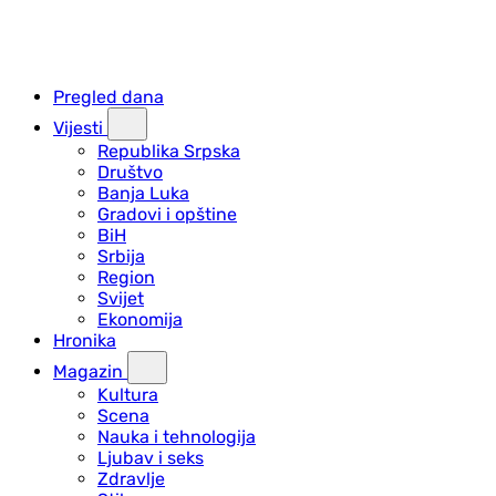
Pregled dana
Vijesti
Republika Srpska
Društvo
Banja Luka
Gradovi i opštine
BiH
Srbija
Region
Svijet
Ekonomija
Hronika
Magazin
Kultura
Scena
Nauka i tehnologija
Ljubav i seks
Zdravlje