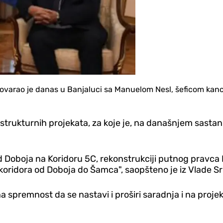
varao je danas u Banjaluci sa Manuelom Nesl, šeficom kance
rastrukturnih projekata, za koje je, na današnjem sast
 kod Doboja na Koridoru 5C, rekonstrukciji putnog pravc
koridora od Doboja do Šamca", saopšteno je iz Vlade S
a spremnost da se nastavi i proširi saradnja i na projek