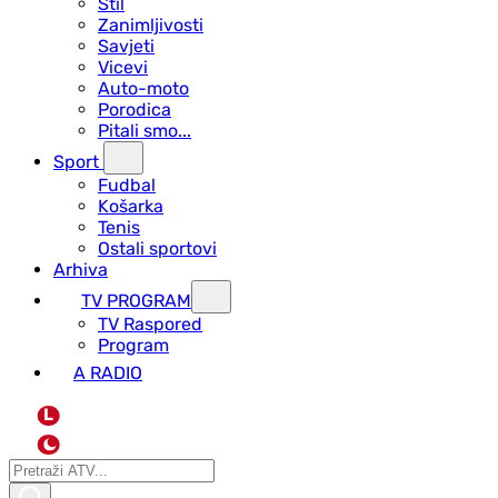
Stil
Zanimljivosti
Savjeti
Vicevi
Auto-moto
Porodica
Pitali smo...
Sport
Fudbal
Košarka
Tenis
Ostali sportovi
Arhiva
TV PROGRAM
ТV Raspored
Program
A RADIO
L