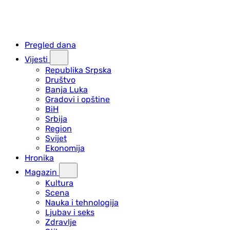
Pregled dana
Vijesti
Republika Srpska
Društvo
Banja Luka
Gradovi i opštine
BiH
Srbija
Region
Svijet
Ekonomija
Hronika
Magazin
Kultura
Scena
Nauka i tehnologija
Ljubav i seks
Zdravlje