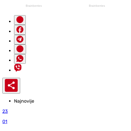
Najnovije
23
01