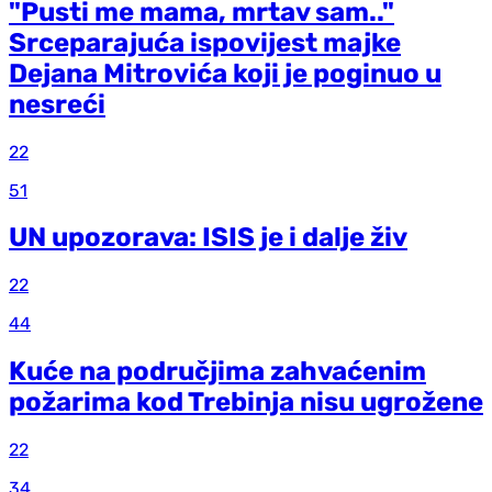
"Pusti me mama, mrtav sam.."
Srceparajuća ispovijest majke
Dejana Mitrovića koji je poginuo u
nesreći
22
51
UN upozorava: ISIS je i dalje živ
22
44
Kuće na područjima zahvaćenim
požarima kod Trebinja nisu ugrožene
22
34