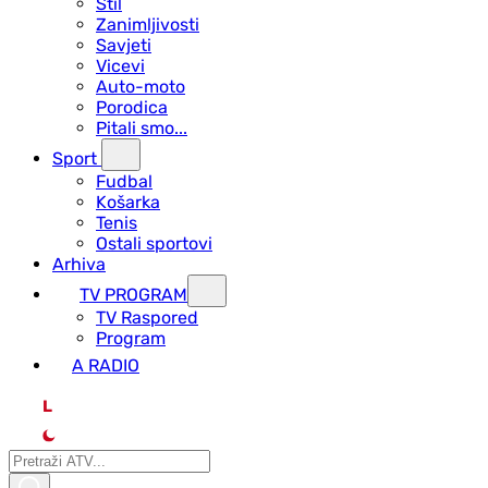
Stil
Zanimljivosti
Savjeti
Vicevi
Auto-moto
Porodica
Pitali smo...
Sport
Fudbal
Košarka
Tenis
Ostali sportovi
Arhiva
TV PROGRAM
ТV Raspored
Program
A RADIO
L