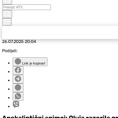
26.07.2025
20:04
Podijeli:
Link je kopiran!
Apokaliptični snimci: Oluja razorila gr