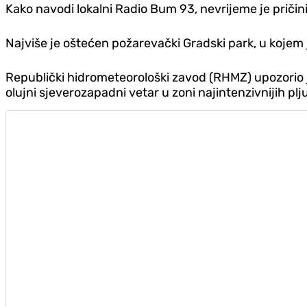
Kako navodi lokalni Radio Bum 93, nevrijeme je pričini
Najviše je oštećen požarevački Gradski park, u kojem je
Republički hidrometeorološki zavod (RHMZ) upozorio je
olujni sjeverozapadni vetar u zoni najintenzivnijih plj