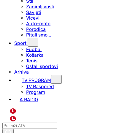
Stil
Zanimljivosti
Savjeti
Vicevi
Auto-moto
Porodica
Pitali smo...
Sport
Fudbal
Košarka
Tenis
Ostali sportovi
Arhiva
TV PROGRAM
ТV Raspored
Program
A RADIO
L