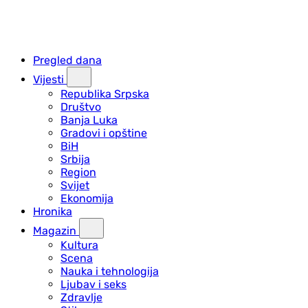
Pregled dana
Vijesti
Republika Srpska
Društvo
Banja Luka
Gradovi i opštine
BiH
Srbija
Region
Svijet
Ekonomija
Hronika
Magazin
Kultura
Scena
Nauka i tehnologija
Ljubav i seks
Zdravlje