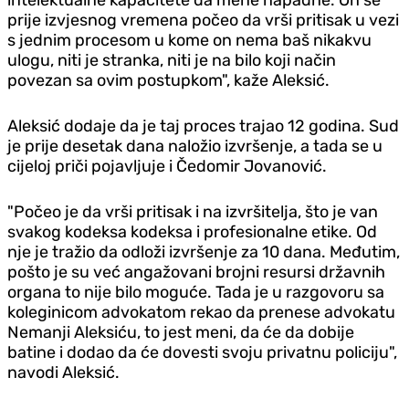
prije izvjesnog vremena počeo da vrši pritisak u vezi
s jednim procesom u kome on nema baš nikakvu
ulogu, niti je stranka, niti je na bilo koji način
povezan sa ovim postupkom", kaže Aleksić.
Aleksić dodaje da je taj proces trajao 12 godina. Sud
je prije desetak dana naložio izvršenje, a tada se u
cijeloj priči pojavljuje i Čedomir Jovanović.
"Počeo je da vrši pritisak i na izvršitelja, što je van
svakog kodeksa kodeksa i profesionalne etike. Od
nje je tražio da odloži izvršenje za 10 dana. Međutim,
pošto je su već angažovani brojni resursi državnih
organa to nije bilo moguće. Tada je u razgovoru sa
koleginicom advokatom rekao da prenese advokatu
Nemanji Aleksiću, to jest meni, da će da dobije
batine i dodao da će dovesti svoju privatnu policiju",
navodi Aleksić.