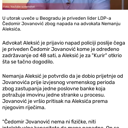
U utorak uveče u Beogradu je priveden lider LDP-a
Čedomir Jovanović zbog napada na advokata Nemanju
Aleksića.
Advokat Aleksić je prijavio napad policiji poslije čega
je priveden Čedomir Jovanović kome je određeno
zadržavanje od 48 sati, a Aleksić je za "Kurir" otkrio
šta se tačno dogodilo.
Nemanja Aleksić je potvrdio da je dobio prijetnje od
Jovanovića prije izvjesnog vremenskog perioda
zbog zastupanja jedne poslovne banke koja
potražuje imovinu jedne stranke u procesu.
Jovanović je vršio pritisak na Aleksića prema
njegovim riječima.
"Čedomir Jovanović nema ni fizičke, niti
intelektualne kapacitete da mene napadne. On se