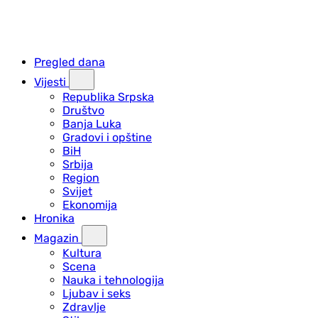
Pregled dana
Vijesti
Republika Srpska
Društvo
Banja Luka
Gradovi i opštine
BiH
Srbija
Region
Svijet
Ekonomija
Hronika
Magazin
Kultura
Scena
Nauka i tehnologija
Ljubav i seks
Zdravlje