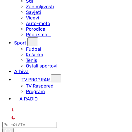
Stil
Zanimljivosti
Savjeti
Vicevi
Auto-moto
Porodica
Pitali smo...
Sport
Fudbal
Košarka
Tenis
Ostali sportovi
Arhiva
TV PROGRAM
ТV Raspored
Program
A RADIO
L