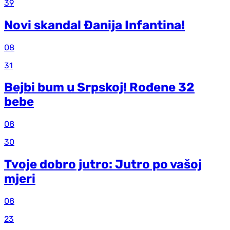
39
Novi skandal Đanija Infantina!
08
31
Bejbi bum u Srpskoj! Rođene 32
bebe
08
30
Tvoje dobro jutro: Jutro po vašoj
mjeri
08
23