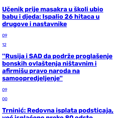
Učenik prije masakra u školi ubio
babu i djeda: Ispalio 26 hitaca u
drugove i nastavnike
09
12
''Rusija i SAD da podrže proglašenje
bonskih ovlaštenja ništavnim i
afirmišu pravo naroda na
samoopredjeljenje''
09
00
Trninić: Redovna isplata podsticaja,
već isplaćeno preko 80 odsto