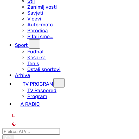
Stil
Zanimljivosti
Savjeti
Vicevi
Auto-moto
Porodica
Pitali smo...
Sport
Fudbal
Košarka
Tenis
Ostali sportovi
Arhiva
TV PROGRAM
ТV Raspored
Program
A RADIO
L