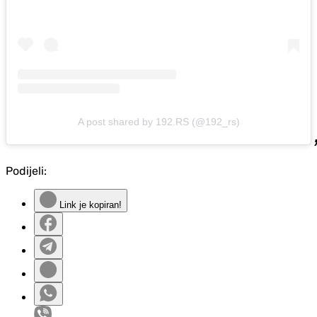
A post shared by 192.RS (@192_rs)
Podijeli:
Link je kopiran!