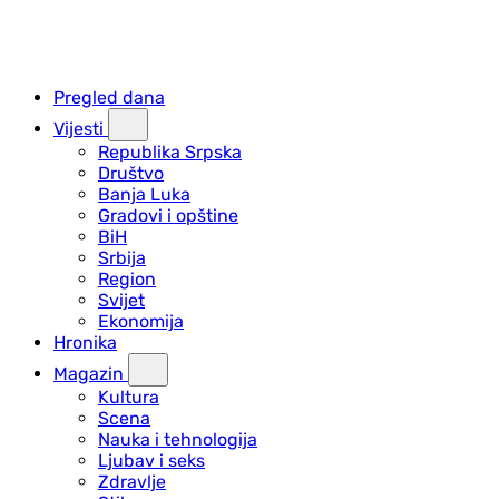
Pregled dana
Vijesti
Republika Srpska
Društvo
Banja Luka
Gradovi i opštine
BiH
Srbija
Region
Svijet
Ekonomija
Hronika
Magazin
Kultura
Scena
Nauka i tehnologija
Ljubav i seks
Zdravlje