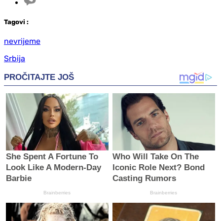
Tag
ovi
:
nevrijeme
Srbija