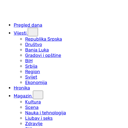
Pregled dana
Vijesti
Republika Srpska
Društvo
Banja Luka
Gradovi i opštine
BiH
Srbija
Region
Svijet
Ekonomija
Hronika
Magazin
Kultura
Scena
Nauka i tehnologija
Ljubav i seks
Zdravlje