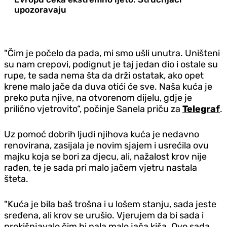
upozoravaju
"Čim je počelo da pada, mi smo ušli unutra. Uništeni
su nam crepovi, podignut je taj jedan dio i ostale su
rupe, te sada nema šta da drži ostatak, ako opet
krene malo jače da duva otići će sve. Naša kuća je
preko puta njive, na otvorenom dijelu, gdje je
prilično vjetrovito“, počinje Sanela priču za
Telegraf
.
Uz pomoć dobrih ljudi njihova kuća je nedavno
renovirana, zasijala je novim sjajem i usrećila ovu
majku koja se bori za djecu, ali, nažalost krov nije
rađen, te je sada pri malo jačem vjetru nastala
šteta.
"Kuća je bila baš trošna i u lošem stanju, sada jeste
sređena, ali krov se urušio. Vjerujem da bi sada i
prokišnjavalo čim bi pala malo jača kiša. Ovo sada