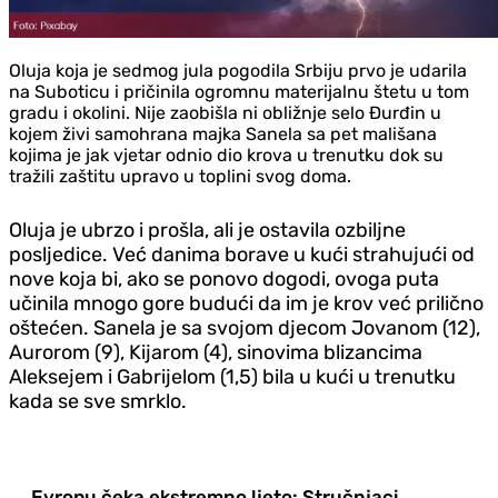
Oluja koja je sedmog jula pogodila Srbiju prvo je udarila
na Suboticu i pričinila ogromnu materijalnu štetu u tom
gradu i okolini. Nije zaobišla ni obližnje selo Đurđin u
kojem živi samohrana majka Sanela sa pet mališana
kojima je jak vjetar odnio dio krova u trenutku dok su
tražili zaštitu upravo u toplini svog doma.
Oluja je ubrzo i prošla, ali je ostavila ozbiljne
posljedice. Već danima borave u kući strahujući od
nove koja bi, ako se ponovo dogodi, ovoga puta
učinila mnogo gore budući da im je krov već prilično
oštećen. Sanela je sa svojom djecom Jovanom (12),
Aurorom (9), Kijarom (4), sinovima blizancima
Aleksejem i Gabrijelom (1,5) bila u kući u trenutku
kada se sve smrklo.
Evropu čeka ekstremno ljeto: Stručnjaci