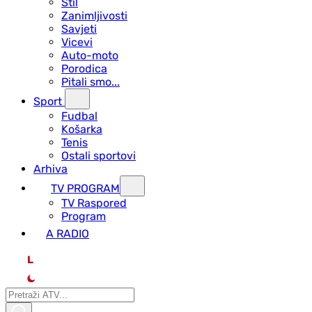
Stil
Zanimljivosti
Savjeti
Vicevi
Auto-moto
Porodica
Pitali smo...
Sport
Fudbal
Košarka
Tenis
Ostali sportovi
Arhiva
TV PROGRAM
ТV Raspored
Program
A RADIO
L