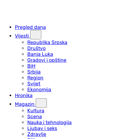
Pregled dana
Vijesti
Republika Srpska
Društvo
Banja Luka
Gradovi i opštine
BiH
Srbija
Region
Svijet
Ekonomija
Hronika
Magazin
Kultura
Scena
Nauka i tehnologija
Ljubav i seks
Zdravlje