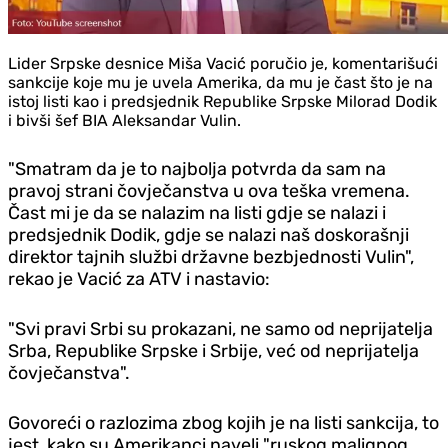
Lider Srpske desnice Miša Vacić poručio je, komentarišući
sankcije koje mu je uvela Amerika, da mu je čast što je na
istoj listi kao i predsjednik Republike Srpske Milorad Dodik
i bivši šef BIA Aleksandar Vulin.
"Smatram da je to najbolja potvrda da sam na
pravoj strani čovječanstva u ova teška vremena.
Čast mi je da se nalazim na listi gdje se nalazi i
predsjednik Dodik, gdje se nalazi naš doskorašnji
direktor tajnih službi državne bezbjednosti Vulin",
rekao je Vacić za ATV i nastavio:
"Svi pravi Srbi su prokazani, ne samo od neprijatelja
Srba, Republike Srpske i Srbije, već od neprijatelja
čovječanstva".
Govoreći o razlozima zbog kojih je na listi sankcija, to
jest, kako su Amerikanci naveli "ruskog malignog