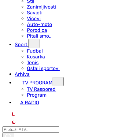
Stil
Zanimljivosti
Savjeti
Vicevi
Auto-moto
Porodica
Pitali smo...
Sport
Fudbal
Košarka
Tenis
Ostali sportovi
Arhiva
TV PROGRAM
ТV Raspored
Program
A RADIO
L