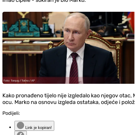
imao cipele - šokiran je bio Marko.
Kako pronađeno tijelo nije izgledalo kao njegov otac, 
ocu. Marko na osnovu izgleda ostataka, odjeće i polož
Podijeli:
Link je kopiran!