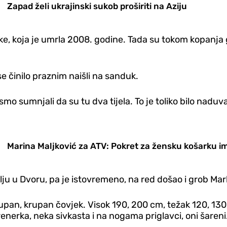
Zapad želi ukrajinski sukob proširiti na Aziju
jke, koja je umrla 2008. godine. Tada su tokom kopanja
se činilo praznim naišli na sanduk.
o sumnjali da su tu dva tijela. To je toliko bilo naduv
Marina Maljković za ATV: Pokret za žensku košarku im
u u Dvoru, pa je istovremeno, na red došao i grob Mark
 krupan, krupan čovjek. Visok 190, 200 cm, težak 120, 13
enerka, neka sivkasta i na nogama priglavci, oni šareni.