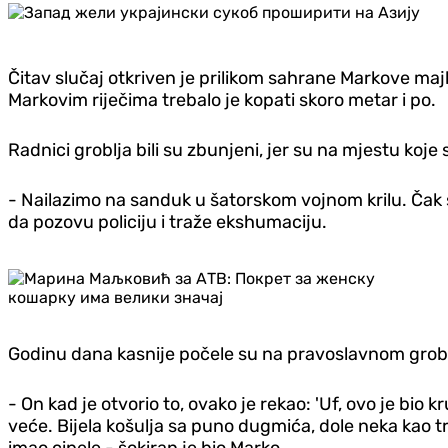
Čitav slučaj otkriven je prilikom sahrane Markove ma
Markovim riječima trebalo je kopati skoro metar i po.
Radnici groblja bili su zbunjeni, jer su na mjestu koje 
- Nailazimo na sanduk u šatorskom vojnom krilu. Čak sm
da pozovu policiju i traže ekshumaciju.
Godinu dana kasnije počele su na pravoslavnom groblj
- On kad je otvorio to, ovako je rekao: 'Uf, ovo je bio
veće. Bijela košulja sa puno dugmića, dole neka kao tr