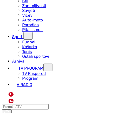
Stil
Zanimljivosti
Savjeti
Vicevi
Auto-moto
Porodica
Pitali smo...
Sport
Fudbal
Košarka
Tenis
Ostali sportovi
Arhiva
TV PROGRAM
ТV Raspored
Program
A RADIO
L