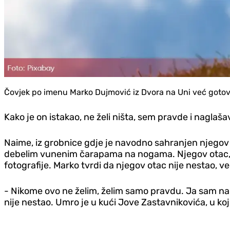
Čovjek po imenu Marko Dujmović iz Dvora na Uni već gotovo 
Kako je on istakao, ne želi ništa, sem pravde i naglaš
Naime, iz grobnice gdje je navodno sahranjen njegov o
debelim vunenim čarapama na nogama. Njegov otac, m
fotografije. Marko tvrdi da njegov otac nije nestao, v
- Nikome ovo ne želim, želim samo pravdu. Ja sam n
nije nestao. Umro je u kući Jove Zastavnikovića, u kojo