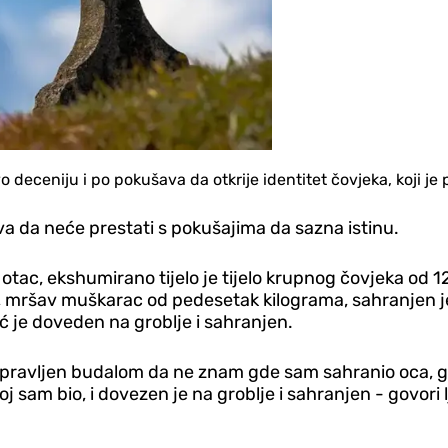
deceniju i po pokušava da otkrije identitet čovjeka, koji j
ava da neće prestati s pokušajima da sazna istinu.
tac, ekshumirano tijelo je tijelo krupnog čovjeka od 12
ršav muškarac od pedesetak kilograma, sahranjen je 
eć je doveden na groblje i sahranjen.
apravljen budalom da ne znam gde sam sahranio oca, 
j sam bio, i dovezen je na groblje i sahranjen - govori 