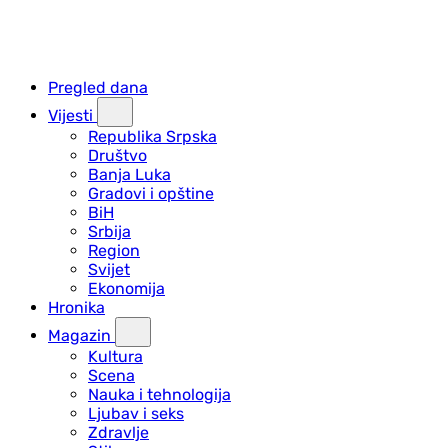
Pregled dana
Vijesti
Republika Srpska
Društvo
Banja Luka
Gradovi i opštine
BiH
Srbija
Region
Svijet
Ekonomija
Hronika
Magazin
Kultura
Scena
Nauka i tehnologija
Ljubav i seks
Zdravlje