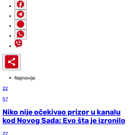
Najnovije
22
57
Niko nije očekivao prizor u kanalu
kod Novog Sada: Evo šta je izronilo
22