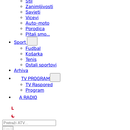
Stil
Zanimljivosti
Savjeti
Vicevi
Auto-moto
Porodica
Pitali smo...
Sport
Fudbal
Košarka
Tenis
Ostali sportovi
Arhiva
TV PROGRAM
ТV Raspored
Program
A RADIO
L