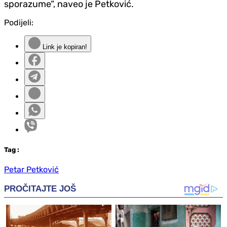
sporazume“, naveo je Petković.
Podijeli:
Link je kopiran!
Tag
:
Petar Petković