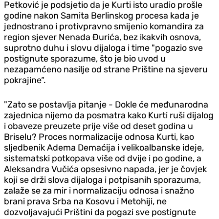
Petković je podsjetio da je Kurti isto uradio prošle
godine nakon Samita Berlinskog procesa kada je
jednostrano i protivpravno smijenio komandira za
region sjever Nenada Đurića, bez ikakvih osnova,
suprotno duhu i slovu dijaloga i time "pogazio sve
postignute sporazume, što je bio uvod u
nezapamćeno nasilje od strane Prištine na sjeveru
pokrajine“.
"Zato se postavlja pitanje - Dokle će međunarodna
zajednica nijemo da posmatra kako Kurti ruši dijalog
i obaveze preuzete prije više od deset godina u
Briselu? Proces normalizacije odnosa Kurti, kao
sljedbenik Adema Demaćija i velikoalbanske ideje,
sistematski potkopava više od dvije i po godine, a
Aleksandra Vučića opsesivno napada, jer je čovjek
koji se drži slova dijaloga i potpisanih sporazuma,
zalaže se za mir i normalizaciju odnosa i snažno
brani prava Srba na Kosovu i Metohiji, ne
dozvoljavajući Prištini da pogazi sve postignute