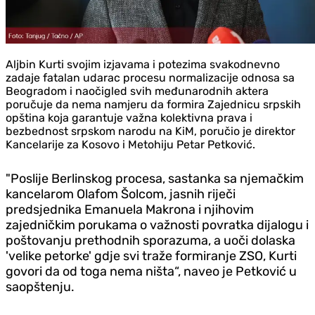
Aljbin Kurti svojim izjavama i potezima svakodnevno
zadaje fatalan udarac procesu normalizacije odnosa sa
Beogradom i naočigled svih međunarodnih aktera
poručuje da nema namjeru da formira Zajednicu srpskih
opština koja garantuje važna kolektivna prava i
bezbednost srpskom narodu na KiM, poručio je direktor
Kancelarije za Kosovo i Metohiju Petar Petković.
"Poslije Berlinskog procesa, sastanka sa njemačkim
kancelarom Olafom Šolcom, jasnih riječi
predsjednika Emanuela Makrona i njihovim
zajedničkim porukama o važnosti povratka dijalogu i
poštovanju prethodnih sporazuma, a uoči dolaska
'velike petorke' gdje svi traže formiranje ZSO, Kurti
govori da od toga nema ništa“, naveo je Petković u
saopštenju.