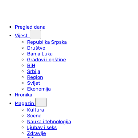
Pregled dana
Vijesti
Republika Srpska
Društvo
Banja Luka
Gradovi i opštine
BiH
Srbija
Region
Svijet
Ekonomija
Hronika
Magazin
Kultura
Scena
Nauka i tehnologija
Ljubav i seks
Zdravlje