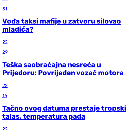
51
Vođa taksi mafije u zatvoru silovao
mladića?
22
29
Teška saobraćajna nesreća u
Prijedoru: Povrijeđen vozač motora
22
16
Tačno ovog datuma prestaje tropski
talas, temperatura pada
22