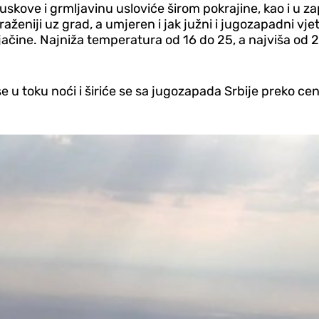
skove i grmljavinu usloviće širom pokrajine, kao i u za
raženiji uz grad, a umjeren i jak južni i jugozapadni vj
ne jačine. Najniža temperatura od 16 do 25, a najviša o
u toku noći i širiće se sa jugozapada Srbije preko cent