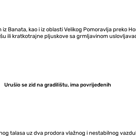
m iz Banata, kao i iz oblasti Velikog Pomoravlja preko 
išu ili kratkotrajne pljuskove sa grmljavinom uslovljav
Urušio se zid na gradilištu, ima povrijeđenih
nog talasa uz dva prodora vlažnog i nestabilnog vazduha