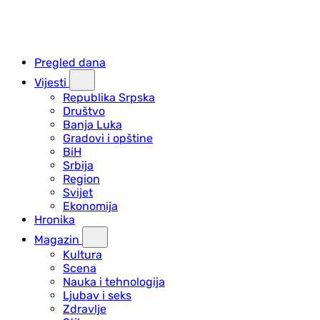
Pregled dana
Vijesti
Republika Srpska
Društvo
Banja Luka
Gradovi i opštine
BiH
Srbija
Region
Svijet
Ekonomija
Hronika
Magazin
Kultura
Scena
Nauka i tehnologija
Ljubav i seks
Zdravlje