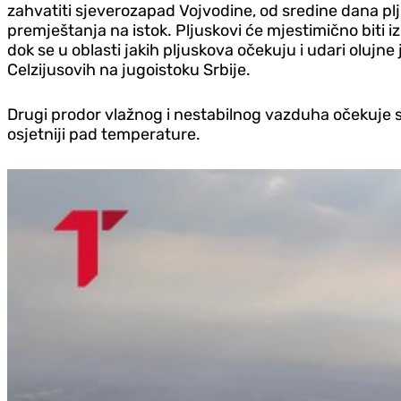
zahvatiti sjeverozapad Vojvodine, od sredine dana plju
premještanja na istok. Pljuskovi će mjestimično biti iz
dok se u oblasti jakih pljuskova očekuju i udari oluj
Celzijusovih na jugoistoku Srbije.
Drugi prodor vlažnog i nestabilnog vazduha očekuje se 
osjetniji pad temperature.