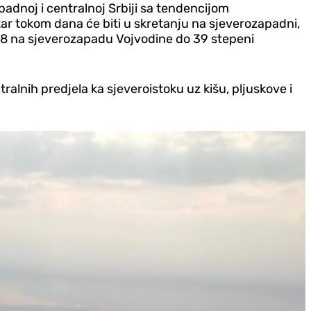
padnoj i centralnoj Srbiji sa tendencijom
etar tokom dana će biti u skretanju na sjeverozapadni,
d 28 na sjeverozapadu Vojvodine do 39 stepeni
ralnih predjela ka sjeveroistoku uz kišu, pljuskove i