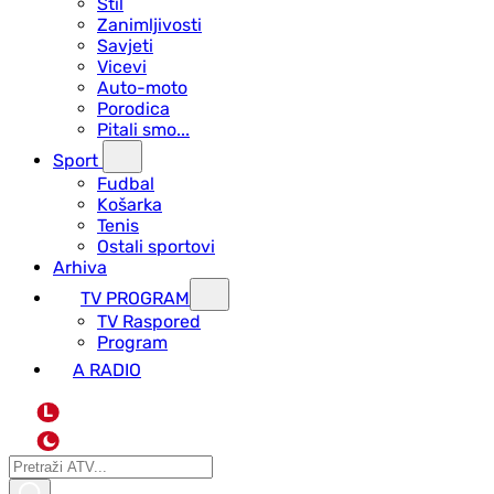
Stil
Zanimljivosti
Savjeti
Vicevi
Auto-moto
Porodica
Pitali smo...
Sport
Fudbal
Košarka
Tenis
Ostali sportovi
Arhiva
TV PROGRAM
ТV Raspored
Program
A RADIO
L