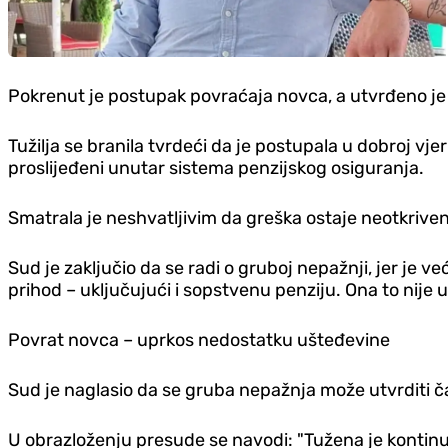
Pokrenut je postupak povraćaja novca, a utvrđeno je 
Tužilja se branila tvrdeći da je postupala u dobroj vj
proslijeđeni unutar sistema penzijskog osiguranja.
Smatrala je neshvatljivim da greška ostaje neotkrivena 
Sud je zaključio da se radi o gruboj nepažnji, jer je v
prihod – uključujući i sopstvenu penziju. Ona to nije u
Povrat novca – uprkos nedostatku ušteđevine
Sud je naglasio da se gruba nepažnja može utvrditi čak i
U obrazloženju presude se navodi: "Tužena je kontinui