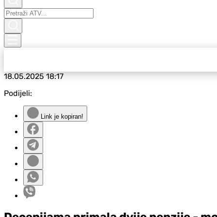
18.05.2025
18:17
Podijeli:
Link je kopiran!
Decenijama primala dvije penzije - mo