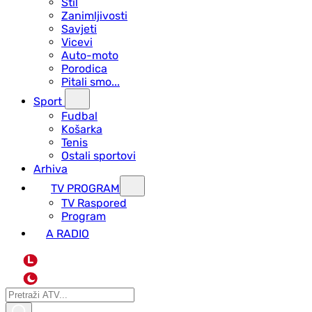
Stil
Zanimljivosti
Savjeti
Vicevi
Auto-moto
Porodica
Pitali smo...
Sport
Fudbal
Košarka
Tenis
Ostali sportovi
Arhiva
TV PROGRAM
ТV Raspored
Program
A RADIO
L