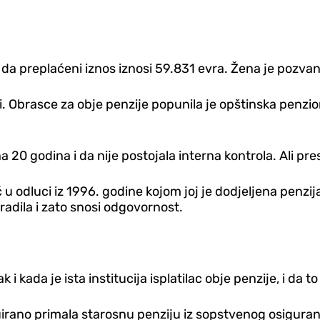
da preplaćeni iznos iznosi 59.831 evra. Žena je pozvan
eri. Obrasce za obje penzije popunila je opštinska penzi
20 godina i da nije postojala interna kontrola. Ali pres
eć u odluci iz 1996. godine kojom joj je dodjeljena penzi
radila i zato snosi odgovornost.
 kada je ista institucija isplatilac obje penzije, i da t
rano primala starosnu penziju iz sopstvenog osiguranja,