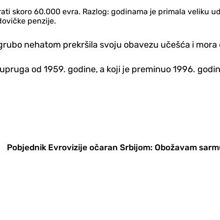
i skoro 60.000 evra. Razlog: godinama je primala veliku udo
dovičke penzije.
 grubo nehatom prekršila svoju obavezu učešća i mora da
upruga od 1959. godine, a koji je preminuo 1996. godin
Pobjednik Evrovizije očaran Srbijom: Obožavam sar