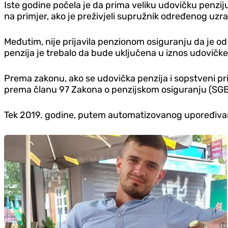
Iste godine počela je da prima veliku udovičku penzi
na primjer, ako je preživjeli supružnik određenog uzrast
Međutim, nije prijavila penzionom osiguranju da je 
penzija je trebalo da bude uključena u iznos udovičke
Prema zakonu, ako se udovička penzija i sopstveni pr
prema članu 97 Zakona o penzijskom osiguranju (SGB VI
Tek 2019. godine, putem automatizovanog upoređivanja