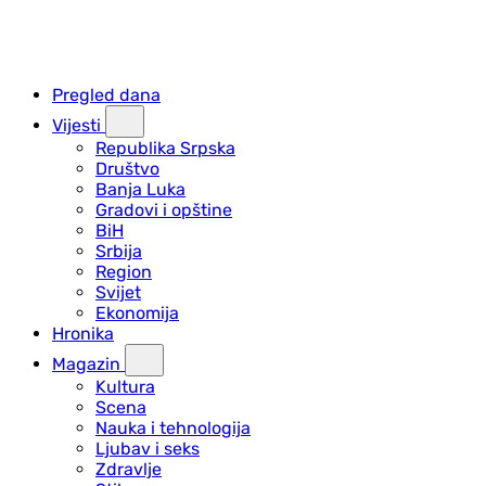
Pregled dana
Vijesti
Republika Srpska
Društvo
Banja Luka
Gradovi i opštine
BiH
Srbija
Region
Svijet
Ekonomija
Hronika
Magazin
Kultura
Scena
Nauka i tehnologija
Ljubav i seks
Zdravlje