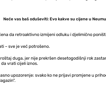
Neće vas baš oduševiti: Evo kakve su cijene u Neum
ena da retroaktivno izmijeni odluku i djelimično poništi
ti – sve je već potrošeno.
roštaj duga, jer nije prekršen desetogodišnji rok zastar
 vrati cijeli iznos.
o jasno upozorenje: svako ko ne prijavi promjene u pri
Magazin".