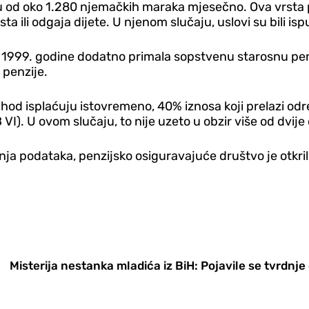
ju od oko 1.280 njemačkih maraka mjesečno. Ova vrsta 
a ili odgaja dijete. U njenom slučaju, uslovi su bili isp
od 1999. godine dodatno primala sopstvenu starosnu p
 penzije.
ihod isplaćuju istovremeno, 40% iznosa koji prelazi od
). U ovom slučaju, to nije uzeto u obzir više od dvije 
 podataka, penzijsko osiguravajuće društvo je otkrilo
Misterija nestanka mladića iz BiH: Pojavile se tvrdnje 