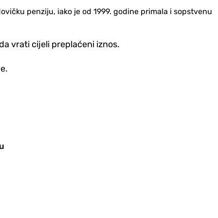
vičku penziju, iako je od 1999. godine primala i sopstvenu
 vrati cijeli preplaćeni iznos.
e.
mu